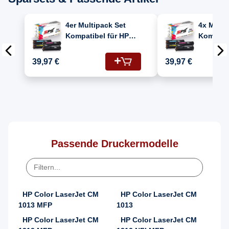
4er Multipack Set
4x Multi
Kompatibel für HP
Kompatib
Color Laserjet
Color La
CM1312NFI MFP
1312 NF
39,97 €
39,97 €
Drucker Toners HP
(125A/C
125A CB540A
CB543A,
Schwarz, CB541A
CB540A)
Cyan, CB542A Gelb,
CB543A Magenta
Passende Druckermodelle
HP Color LaserJet CM
HP Color LaserJet CM
1013 MFP
1013
HP Color LaserJet CM
HP Color LaserJet CM