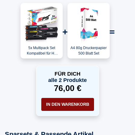
5x Multipack Set
A4 80g Druckerpapier
Kompatibel für HP
500 Blatt Set
Color Laserjet CM
1312 NFI MFP
(125A/CB541A,
FÜR DICH
CB543A, CB542A,
alle 2 Produkte
CB540A) Toner
76,00 €
IN DEN WARENKORB
Sparsets & Passende Artikel