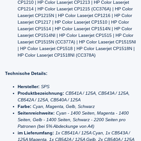
CP1210 | HP Color Laserjet CP1213 | HP Color Laserjet
CP1214 | HP Color Laserjet CP1215 (CC376A) | HP Color
Laserjet CP1215N | HP Color Laserjet CP1216 | HP Color
Laserjet CP1217 | HP Color Laserjet CP1510 | HP Color
Laserjet CP1514 | HP Color Laserjet CP1514N | HP Color
Laserjet CP1514NI | HP Color Laserjet CP1515 | HP Color
Laserjet CP1515N (CC377A) | HP Color Laserjet CP1515NI
| HP Color Laserjet CP1518 | HP Color Laserjet CP1518N |
HP Color Laserjet CP1518NI (CC378A)
Technische Details:
Hersteller:
SPS
Produktbezeichnung:
CB541A / 125A, CB543A / 125A,
CB542A / 125A, CB540A / 125A
Farbe:
Cyan, Magenta, Gelb, Schwarz
Seitenreichweite:
Cyan - 1400 Seiten, Magenta - 1400
Seiten, Gelb - 1400 Seiten, Schwarz - 2200 Seiten pro
Patronen (bei 5% Abdeckunge von A4)
im Lieferumfang:
1x CB541A / 125A Cyan, 1x CB543A /
125A Magenta, 1x CB542A / 125A Gelb, 2x CB540A / 125A