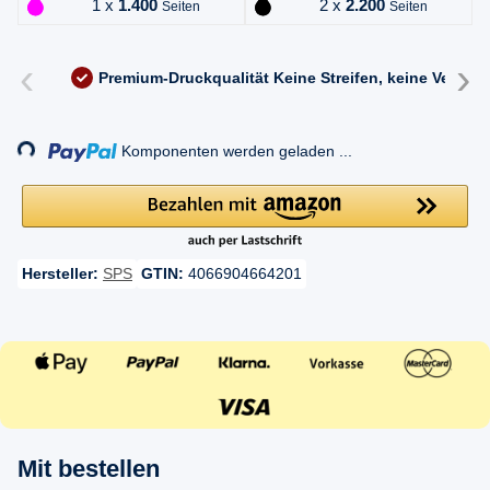
1 x
1.400
2 x
2.200
Seiten
Seiten
‹
›
Premium-Druckqualität
Keine Streifen, keine Versc
Loading...
Komponenten werden geladen ...
Hersteller:
SPS
GTIN:
4066904664201
Mit bestellen