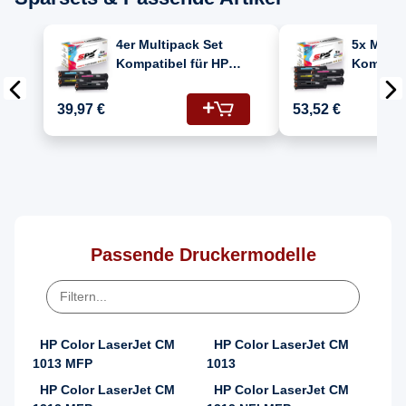
4er Multipack Set
5x Multi
Kompatibel für HP
Kompatib
Color Laserjet
Color La
CM1312NFI MFP
1312 NF
39,97 €
53,52 €
Drucker Toners HP
(125A/C
125A CB540A
CB543A,
Schwarz, CB541A
CB540A)
Cyan, CB542A Gelb,
CB543A Magenta
Passende Druckermodelle
HP Color LaserJet CM
HP Color LaserJet CM
1013 MFP
1013
HP Color LaserJet CM
HP Color LaserJet CM