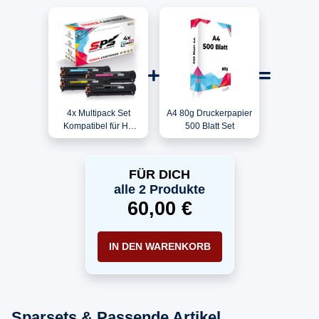
4x Multipack Set
A4 80g Druckerpapier
Kompatibel für HP
500 Blatt Set
Color Laserjet CM
1312 NFI MFP
(125A/CB541A,
FÜR DICH
CB543A, CB542A,
alle 2 Produkte
CB540A) Toner
60,00 €
IN DEN WARENKORB
Sparsets & Passende Artikel