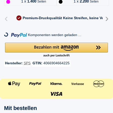
1 x
1.400
1 x
2.200
Seiten
Seiten
‹
›
Premium-Druckqualität
Keine Streifen, keine Versc
ading...
Komponenten werden geladen ...
Hersteller:
SPS
GTIN:
4066904664225
Mit bestellen