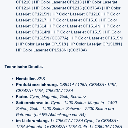
CP1210 | HP Color Laserjet CP1213 | HP Color Laserjet
CP1214 | HP Color Laserjet CP1215 (CC376A) | HP Color
Laserjet CP1215N | HP Color Laserjet CP1216 | HP Color
Laserjet CP1217 | HP Color Laserjet CP1510 | HP Color
Laserjet CP1514 | HP Color Laserjet CP1514N | HP Color
Laserjet CP1514NI | HP Color Laserjet CP1515 | HP Color
Laserjet CP1515N (CC377A) | HP Color Laserjet CP1515NI
| HP Color Laserjet CP1518 | HP Color Laserjet CP1518N |
HP Color Laserjet CP1518NI (CC378A)
Technische Details:
Hersteller:
SPS
Produktbezeichnung:
CB541A / 125A, CB543A / 125A,
CB542A / 125A, CB540A / 125A
Farbe:
Cyan, Magenta, Gelb, Schwarz
Seitenreichweite:
Cyan - 1400 Seiten, Magenta - 1400
Seiten, Gelb - 1400 Seiten, Schwarz - 2200 Seiten pro
Patronen (bei 5% Abdeckunge von A4)
im Lieferumfang:
1x CB541A / 125A Cyan, 1x CB543A /
125A Magenta, 1x CB542A / 125A Gelb, 1x CB540A / 125A