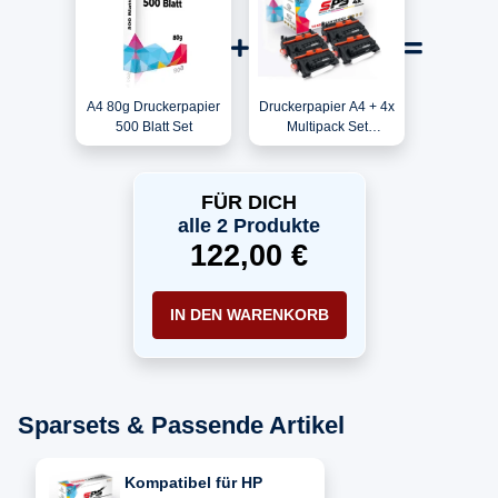
A4 80g Druckerpapier
Druckerpapier A4 + 4x
500 Blatt Set
Multipack Set
Kompatibel für HP
LaserJet P 4014
(CC364A/64A) Toner
FÜR DICH
Schwarz
alle 2 Produkte
122,00 €
IN DEN WARENKORB
Sparsets & Passende Artikel
Kompatibel für HP