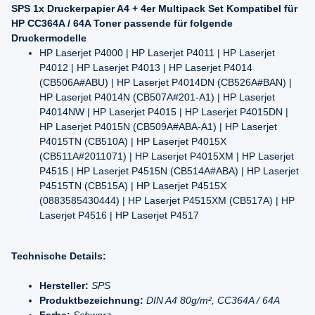
SPS 1x Druckerpapier A4 + 4er Multipack Set Kompatibel für
HP CC364A / 64A Toner passende für folgende
Druckermodelle
HP Laserjet P4000 | HP Laserjet P4011 | HP Laserjet
P4012 | HP Laserjet P4013 | HP Laserjet P4014
(CB506A#ABU) | HP Laserjet P4014DN (CB526A#BAN) |
HP Laserjet P4014N (CB507A#201-A1) | HP Laserjet
P4014NW | HP Laserjet P4015 | HP Laserjet P4015DN |
HP Laserjet P4015N (CB509A#ABA-A1) | HP Laserjet
P4015TN (CB510A) | HP Laserjet P4015X
(CB511A#2011071) | HP Laserjet P4015XM | HP Laserjet
P4515 | HP Laserjet P4515N (CB514A#ABA) | HP Laserjet
P4515TN (CB515A) | HP Laserjet P4515X
(0883585430444) | HP Laserjet P4515XM (CB517A) | HP
Laserjet P4516 | HP Laserjet P4517
Technische Details:
Hersteller:
SPS
Produktbezeichnung:
DIN A4 80g/m², CC364A / 64A