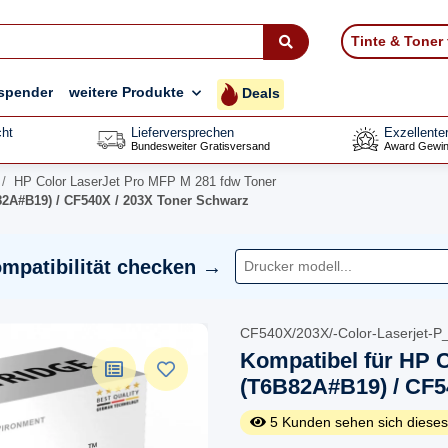
Tinte & Toner
spender
weitere Produkte
Deals
ht
Lieferversprechen
Exzellente
Bundesweiter Gratisversand
Award Gewin
HP Color LaserJet Pro MFP M 281 fdw Toner
2A#B19) / CF540X / 203X Toner Schwarz
mpatibilität checken →
CF540X/203X/-Color-Laserjet-
Kompatibel für HP 
(T6B82A#B19) / CF5
5
Kunden sehen sich dieses