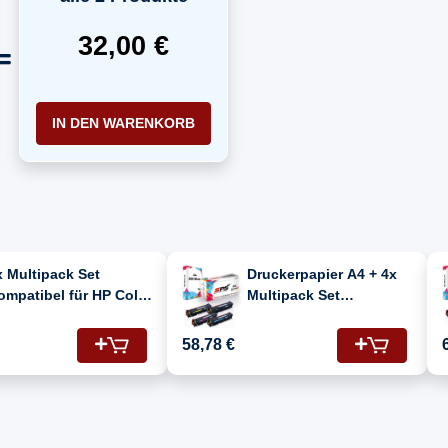
32,00 €
IN DEN WARENKORB
x Multipack Set
Druckerpapier A4 + 4x
ompatibel für HP Color
Multipack Set
aserJet Pro MFP M 281
Kompatibel für HP Color
dw (203X/CF541X,
LaserJet Pro MFP M 281
58,78 €
F543X, CF542X,
fdw (203X/CF541X,
F540X) Toner
CF543X, CF542X,
CF540X) Toner