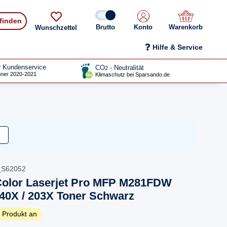
 finden
Konto
Warenkorb
Wunschzettel
Hilfe & Service
r Kundenservice
CO
- Neutralität
2
ner 2020-2021
Klimaschutz bei Sparsando.de
P_S62052
Color Laserjet Pro MFP M281FDW
40X / 203X Toner Schwarz
 Produkt an