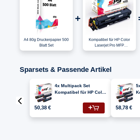
A4 80g Druckerpapier 500
Kompatibel für HP Color
Blatt Set
Laserjet Pro MFP
M281FDW (T6B82A#B19) /
CF540X / 203X Toner
Schwarz
Sparsets & Passende Artikel
4x Multipack Set
5
Kompatibel für HP Color
K
LaserJet Pro MFP M 281
L
fdw (203X/CF541X,
f
50,38 €
58,78 €
CF543X, CF542X,
C
CF540X) Toner
C