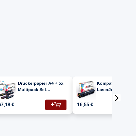
Druckerpapier A4 + 5x
Kompatibel für HP
Multipack Set
LaserJet Pro MFP 
Kompatibel für HP Color
fdw (CF540X/203X)
LaserJet Pro MFP M 281
Toner-Kartusche
67,18 €
16,55 €
fdw (203X/CF541X,
Schwarz
CF543X, CF542X,
CF540X) Toner