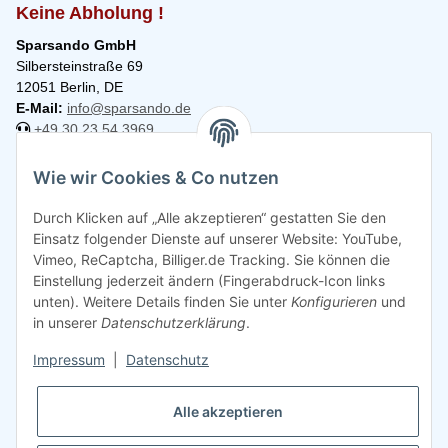
Keine Abholung !
Sparsando GmbH
Silbersteinstraße 69
12051 Berlin, DE
E-Mail:
info@sparsando.de
+49 30 23 54 3969
Informationen
Wie wir Cookies & Co nutzen
Durch Klicken auf „Alle akzeptieren“ gestatten Sie den
Rechtliches
Einsatz folgender Dienste auf unserer Website: YouTube,
Vimeo, ReCaptcha, Billiger.de Tracking. Sie können die
Einstellung jederzeit ändern (Fingerabdruck-Icon links
unten). Weitere Details finden Sie unter
Konfigurieren
und
in unserer
Datenschutzerklärung
.
Impressum
|
Datenschutz
Alle akzeptieren