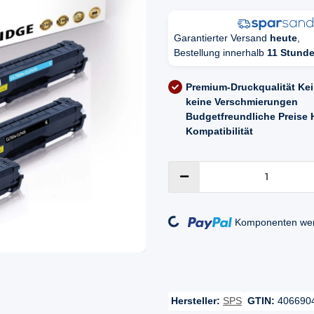
Garantierter Versand
heute
,
Bestellung innerhalb
11 Stunde
Premium-Druckqualität
Kei
keine Verschmierungen
Budgetfreundliche Preise
Kompatibilität
Loading...
Komponenten werd
Hersteller:
SPS
GTIN:
406690