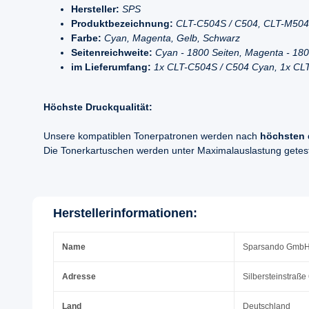
Hersteller:
SPS
Produktbezeichnung:
CLT-C504S / C504, CLT-M504S
Farbe:
Cyan, Magenta, Gelb, Schwarz
Seitenreichweite:
Cyan - 1800 Seiten, Magenta - 180
im Lieferumfang:
1x CLT-C504S / C504 Cyan, 1x CL
Höchste Druckqualität:
Unsere kompatiblen Tonerpatronen werden nach
höchsten 
Die Tonerkartuschen werden unter Maximalauslastung geteste
Herstellerinformationen:
Name
Sparsando Gmb
Adresse
Silbersteinstraße
Land
Deutschland