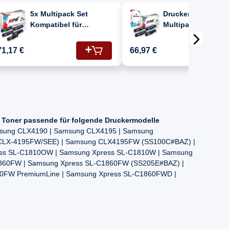
5x Multipack Set
Druckerpapier A4 +
Kompatibel für
Multipack Set
Samsung CLX 4190
Kompatibel für
(CLT-C504S, CLT-M504S,
Samsung CLX 419
71,17 €
66,97 €
CLT-Y504S, CLT-K504S)
(CLT-C504S, CLT-
Toner
CLT-Y504S, CLT-K
Toner
4 Toner passende für folgende Druckermodelle
sung CLX4190 | Samsung CLX4195 | Samsung
LX-4195FW/SEE) | Samsung CLX4195FW (SS100C#BAZ) |
ss SL-C1810OW | Samsung Xpress SL-C1810W | Samsung
1860FW | Samsung Xpress SL-C1860FW (SS205E#BAZ) |
0FW PremiumLine | Samsung Xpress SL-C1860FWD |