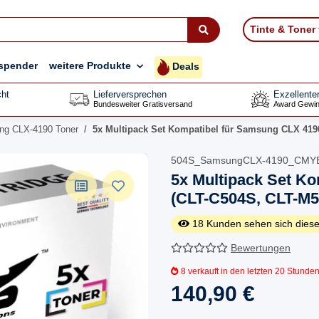
Tinte & Toner
spender
weitere Produkte
Deals
ht
Lieferversprechen
Exzellente
Bundesweiter Gratisversand
Award Gewin
g CLX-4190 Toner
5x Multipack Set Kompatibel für Samsung CLX 419
504S_SamsungCLX-4190_CMY
5x Multipack Set K
(CLT-C504S, CLT-M5
18
Kunden sehen sich diese
Bewertungen
8
verkauft in den letzten 20 Stunde
140,90 €