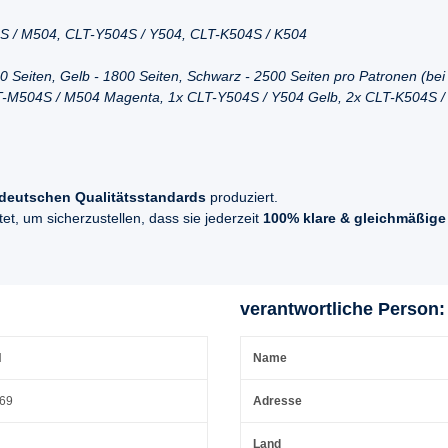
 / M504, CLT-Y504S / Y504, CLT-K504S / K504
0 Seiten, Gelb - 1800 Seiten, Schwarz - 2500 Seiten pro Patronen (b
T-M504S / M504 Magenta, 1x CLT-Y504S / Y504 Gelb, 2x CLT-K504S /
deutschen Qualitätsstandards
produziert.
t, um sicherzustellen, dass sie jederzeit
100% klare & gleichmäßige
verantwortliche Person:
H
Name
 69
Adresse
Land