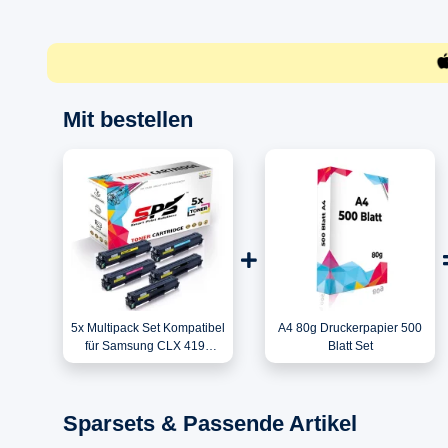
Mit bestellen
5x Multipack Set Kompatibel
A4 80g Druckerpapier 500
für Samsung CLX 4190
Blatt Set
(CLT-C504S, CLT-M504S,
CLT-Y504S, CLT-K504S)
Toner
Sparsets & Passende Artikel