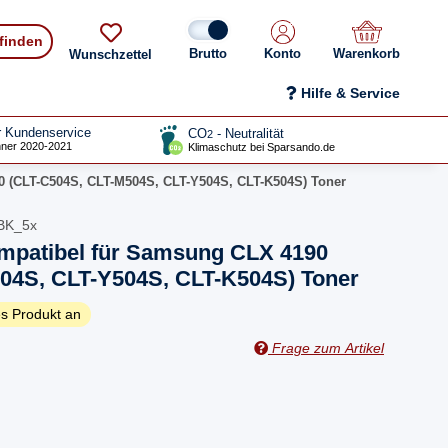
 finden
Konto
Warenkorb
Wunschzettel
Hilfe & Service
r Kundenservice
CO
- Neutralität
2
ner 2020-2021
Klimaschutz bei Sparsando.de
0 (CLT-C504S, CLT-M504S, CLT-Y504S, CLT-K504S) Toner
BK_5x
ompatibel für Samsung CLX 4190
04S, CLT-Y504S, CLT-K504S) Toner
s Produkt an
Frage zum Artikel
n