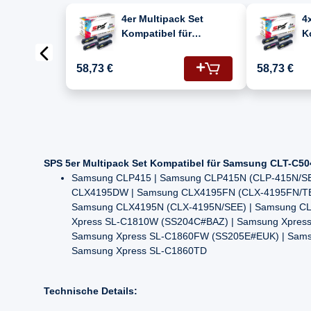
4er Multipack Set
4
Kompatibel für
K
Samsung CLX-4190
S
Drucker Toners
(
58,73 €
58,73 €
Samsung K504 CLT-
C
K504S Schwarz, C504
T
CLT-C504S Cyan, Y504
CLT-Y504S Gelb, M504
CLT-M504S Magenta
SPS 5er Multipack Set Kompatibel für Samsung CLT-C504
Samsung CLP415 | Samsung CLP415N (CLP-415N/SE
CLX4195DW | Samsung CLX4195FN (CLX-4195FN/TE
Samsung CLX4195N (CLX-4195N/SEE) | Samsung CL
Xpress SL-C1810W (SS204C#BAZ) | Samsung Xpress
Samsung Xpress SL-C1860FW (SS205E#EUK) | Sams
Samsung Xpress SL-C1860TD
Technische Details: