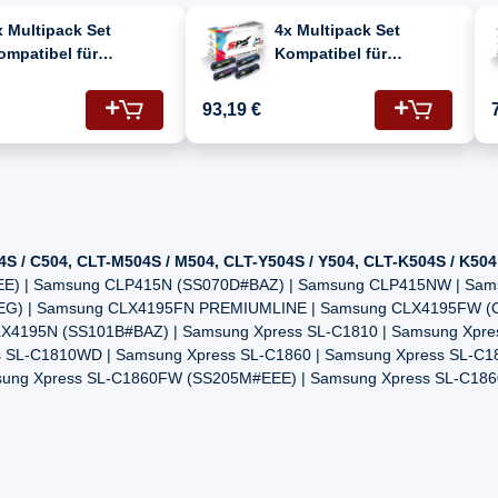
x Multipack Set
4x Multipack Set
ompatibel für
Kompatibel für
amsung CLX 4190
Samsung CLX 4190
CLT-C504S, CLT-M504S,
(CLT-C504S, CLT-M504S,
93,19 €
LT-Y504S, CLT-K504S)
CLT-Y504S, CLT-K504S)
oner
Toner
S / C504, CLT-M504S / M504, CLT-Y504S / Y504, CLT-K504S / K50
E) | Samsung CLP415N (SS070D#BAZ) | Samsung CLP415NW | Sam
G) | Samsung CLX4195FN PREMIUMLINE | Samsung CLX4195FW (C
X4195N (SS101B#BAZ) | Samsung Xpress SL-C1810 | Samsung Xpre
 SL-C1810WD | Samsung Xpress SL-C1860 | Samsung Xpress SL-C
ung Xpress SL-C1860FW (SS205M#EEE) | Samsung Xpress SL-C186