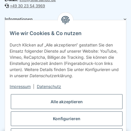
+49 30 23 54 3969
Informationen
Wie wir Cookies & Co nutzen
Rechtliches
Durch Klicken auf „Alle akzeptieren“ gestatten Sie den
Einsatz folgender Dienste auf unserer Website: YouTube,
Vimeo, ReCaptcha, Billiger.de Tracking. Sie können die
Einstellung jederzeit ändern (Fingerabdruck-Icon links
unten). Weitere Details finden Sie unter
Konfigurieren
und
in unserer
Datenschutzerklärung
.
Impressum
|
Datenschutz
Alle akzeptieren
Konfigurieren
©
2026
Sparsando GmbH
Webdesign mit ❤️ von LIST & SELL GmbH