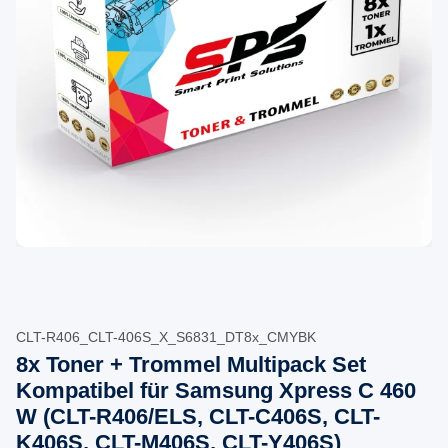
CLT-R406_CLT-406S_X_S6831_DT8x_CMYBK
8x Toner + Trommel Multipack Set
Kompatibel für Samsung Xpress C 460
W (CLT-R406/ELS, CLT-C406S, CLT-
K406S, CLT-M406S, CLT-Y406S)