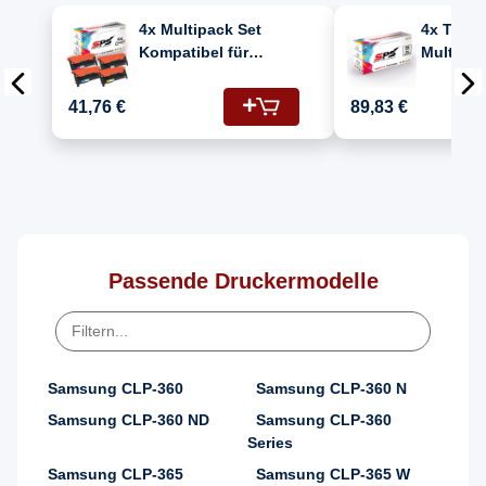
4x Multipack Set
4x Toner
Kompatibel für
Multipac
Samsung Xpress C
Kompatib
460 W (CLT-C406S,
Samsung
41,76 €
89,83 €
CLT-M406S, CLT-
460 W (C
Y406S, CLT-K406S)
CLT-C40
Toner
K406S, 
CLT-Y40
Passende Druckermodelle
Samsung CLP-360
Samsung CLP-360 N
Samsung CLP-360 ND
Samsung CLP-360
Series
Samsung CLP-365
Samsung CLP-365 W