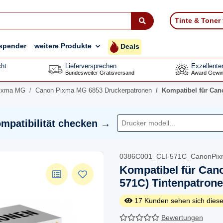
Tinte & Toner
spender
weitere Produkte
Deals
ht
Lieferversprechen
Exzellente
Bundesweiter Gratisversand
Award Gewin
ixma MG
Canon Pixma MG 6853 Druckerpatronen
Kompatibel für Can
mpatibilität checken →
0386C001_CLI-571C_CanonPi
Kompatibel für Can
571C) Tintenpatron
17
Kunden sehen sich diese
Bewertungen