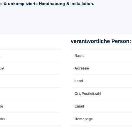
e & unkomplizierte Handhabung & Installation.
verantwortliche Person:
H
Name
 69
Adresse
Land
Ort, Postleitzahl
de
Email
.de/
Homepage