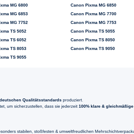
ixma MG 6800
Canon Pixma MG 6850
ixma MG 6853
Canon Pixma MG 7700
ixma MG 7752
Canon Pixma MG 7753
ixma TS 5052
Canon Pixma TS 5055
ixma TS 6052
Canon Pixma TS 8050
ixma TS 8053
Canon Pixma TS 9050
ixma TS 9055
deutschen Qualitätsstandards
produziert.
t, um sicherzustellen, dass sie jederzeit
100% klare & gleichmäßige
esonders stabilen, stoßfesten & umweltfreudlichen Mehrschichtverpac