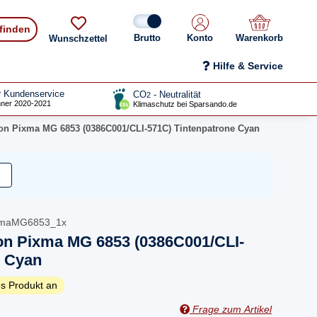
 finden
Konto
Warenkorb
Wunschzettel
Hilfe & Service
r Kundenservice
CO
- Neutralität
2
ner 2020-2021
Klimaschutz bei Sparsando.de
on Pixma MG 6853 (0386C001/CLI-571C) Tintenpatrone Cyan
xmaMG6853_1x
on Pixma MG 6853 (0386C001/CLI-
e Cyan
s Produkt an
Frage zum Artikel