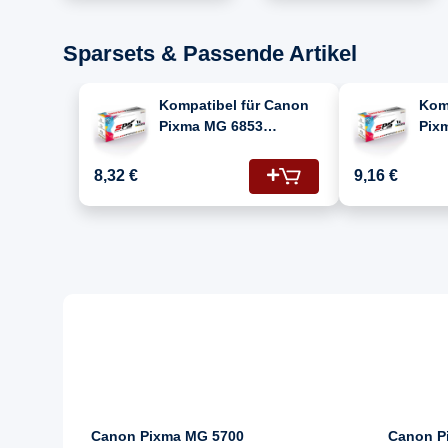
Tintenpatrone Cyan
Sparsets & Passende Artikel
Kompatibel für Canon
Kom
Pixma MG 6853
Pix
(0334C001/CLI-571XLY)
(03
Tintenpatrone Gelb
570
8,32 €
9,16 €
Tin
Sch
Canon Pixma MG 5700
Canon P