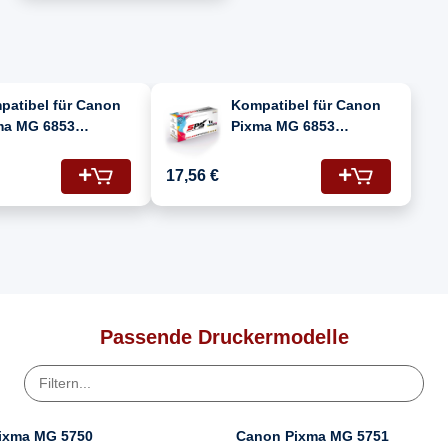
patibel für Canon
Kompatibel für Canon
ma MG 6853
Pixma MG 6853
72C001/PGI-
(0372C005/PGI-
PGBK)
570PGBK)
17,56 €
tenpatrone Photo
Tintenpatrone Schwarz
warz
Passende Druckermodelle
ixma MG 5750
Canon Pixma MG 5751