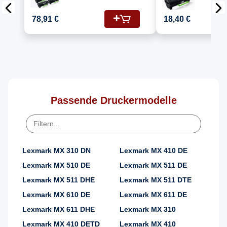
Kompatibel für
(60F2H00
Lexmark MX 610
Kit Schw
78,91 €
18,40 €
(60F2H00/602H) Toner
Schwarz
Passende Druckermodelle
Lexmark MX 310 DN
Lexmark MX 410 DE
Lexmark MX 510 DE
Lexmark MX 511 DE
Lexmark MX 511 DHE
Lexmark MX 511 DTE
Lexmark MX 610 DE
Lexmark MX 611 DE
Lexmark MX 611 DHE
Lexmark MX 310
Lexmark MX 410 DETD
Lexmark MX 410