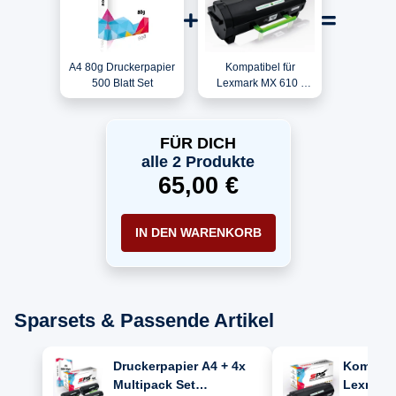
A4 80g Druckerpapier
Kompatibel für
500 Blatt Set
Lexmark MX 610 /
60F2000 / 602 Toner
Schwarz
FÜR DICH
alle 2 Produkte
65,00 €
IN DEN WARENKORB
Sparsets & Passende Artikel
Druckerpapier A4 + 4x
Kompatib
Multipack Set
Lexmark