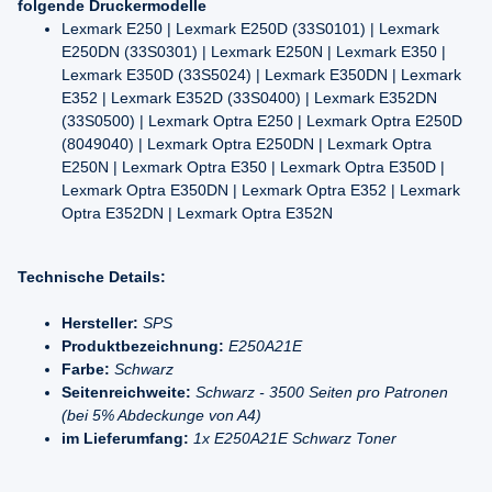
folgende Druckermodelle
Lexmark E250 | Lexmark E250D (33S0101) | Lexmark
E250DN (33S0301) | Lexmark E250N | Lexmark E350 |
Lexmark E350D (33S5024) | Lexmark E350DN | Lexmark
E352 | Lexmark E352D (33S0400) | Lexmark E352DN
(33S0500) | Lexmark Optra E250 | Lexmark Optra E250D
(8049040) | Lexmark Optra E250DN | Lexmark Optra
E250N | Lexmark Optra E350 | Lexmark Optra E350D |
Lexmark Optra E350DN | Lexmark Optra E352 | Lexmark
Optra E352DN | Lexmark Optra E352N
Technische Details:
Hersteller:
SPS
Produktbezeichnung:
E250A21E
Farbe:
Schwarz
Seitenreichweite:
Schwarz - 3500 Seiten pro Patronen
(bei 5% Abdeckunge von A4)
im Lieferumfang:
1x E250A21E Schwarz Toner