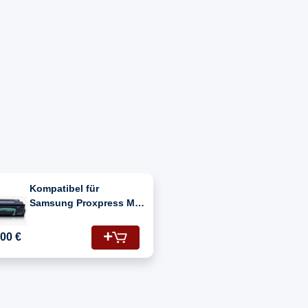
Kompatibel für
Samsung Proxpress M
3320 ND (SL-
M3320ND/XIP) / MLT-
,00 €
D203L/ELS / 203L Toner
Schwarz