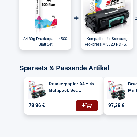
A4 80g Druckerpapier 500
Kompatibel für Samsung
Blatt Set
Proxpress M 3320 ND (SL-
M3320ND/SAU) / MLT-
D203L/ELS / 203L Toner
Schwarz
Sparsets & Passende Artikel
Druckerpapier A4 + 4x
Druc
Multipack Set
Mult
Kompatibel für
Komp
Samsung ProXpress M
Sam
78,96 €
97,39 €
3320 ND (MLT-
332
D203L/203L) Toner
D20
Schwarz
Sch