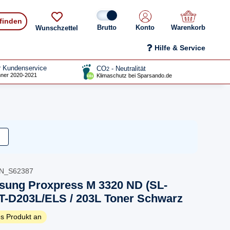
 finden
Konto
Warenkorb
Wunschzettel
Hilfe & Service
r Kundenservice
CO
- Neutralität
2
ner 2020-2021
Klimaschutz bei Sparsando.de
-N_S62387
sung Proxpress M 3320 ND (SL-
-D203L/ELS / 203L Toner Schwarz
s Produkt an