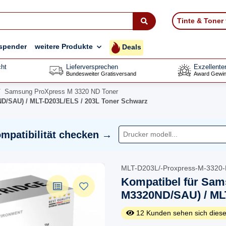
Tinte & Toner
spender
weitere Produkte
Deals
ht
Lieferversprechen
Exzellente
Bundesweiter Gratisversand
Award Gewin
Samsung ProXpress M 3320 ND Toner
D/SAU) / MLT-D203L/ELS / 203L Toner Schwarz
mpatibilität checken →
MLT-D203L/-Proxpress-M-3320
Kompatibel für Sam
M3320ND/SAU) / MLT
12
Kunden sehen sich diese