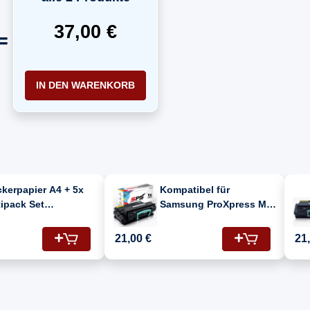
37,00 €
IN DEN WARENKORB
kerpapier A4 + 5x
Kompatibel für
ipack Set
Samsung ProXpress M
atibel für
3320 ND (MLT-
sung ProXpress M
D203L/203L) Toner-
21,00 €
21
0 ND (MLT-
Kartusche Schwarz
3L/203L) Toner
warz