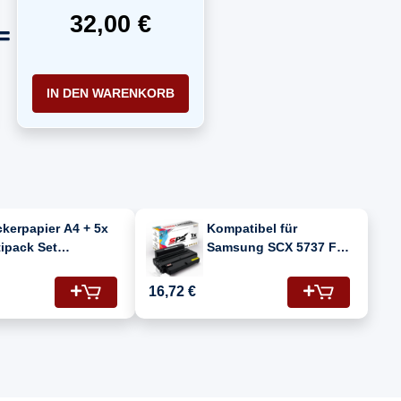
32,00 €
IN DEN WARENKORB
kerpapier A4 + 5x
Kompatibel für
ipack Set
Samsung SCX 5737 FWD
atibel für
(MLT-D205L/205L)
sung SCX 5737 FWD
Toner-Kartusche
16,72 €
T-D205L/205L) Toner
Schwarz
warz