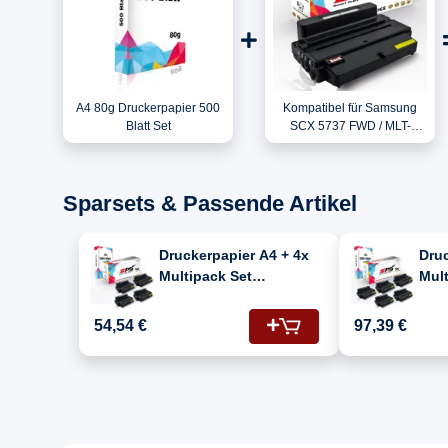
A4 80g Druckerpapier 500
Kompatibel für Samsung
Blatt Set
SCX 5737 FWD / MLT-
D205L/ELS / 205L Toner
Schwarz
Sparsets & Passende Artikel
Druckerpapier A4 + 4x
Druc
Multipack Set
Mult
Kompatibel für
Komp
Samsung SCX 5737 FWD
Sam
54,54 €
97,39 €
(MLT-D205L/205L) Toner
(ML
Schwarz
Sch