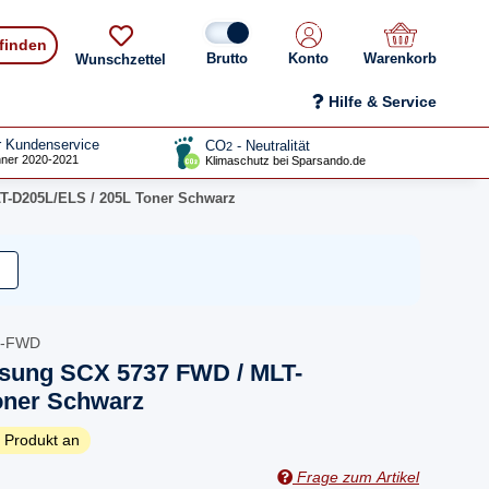
 finden
Konto
Warenkorb
Wunschzettel
Hilfe & Service
r Kundenservice
CO
- Neutralität
2
ner 2020-2021
Klimaschutz bei Sparsando.de
T-D205L/ELS / 205L Toner Schwarz
7-FWD
sung SCX 5737 FWD / MLT-
oner Schwarz
 Produkt an
Frage zum Artikel