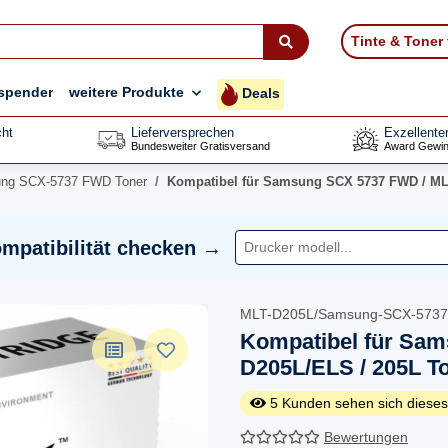
Tinte & Toner
spender
weitere Produkte
Deals
ht
Lieferversprechen
Exzellente
Bundesweiter Gratisversand
Award Gewin
ng SCX-5737 FWD Toner
Kompatibel für Samsung SCX 5737 FWD / ML
mpatibilität checken →
MLT-D205L/Samsung-SCX-573
Kompatibel für Sam
D205L/ELS / 205L T
5
Kunden sehen sich dieses
Bewertungen