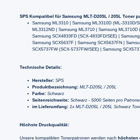
SPS Kompatibel für Samsung MLT-D205L / 205L Toner p
Samsung ML3310 | Samsung ML3310D (ML-3310D/S
ML3312ND | Samsung ML3710 | Samsung ML3710D 
Samsung SCX4833FD (SCX-4833FD/SEE) | Samsung
Samsung SCX5637F | Samsung SCX5637FN | Samsu
SCX5737FW (SCX-5737FW/SEE) | Samsung SCX573
Technische Details:
Hersteller:
SPS
Produktbezeichnung:
MLT-D205L / 205L
Farbe:
Schwarz
Seitenreichweite:
Schwarz - 5000 Seiten pro Patron
im Lieferumfang:
1x MLT-D205L / 205L Schwarz Ton
Höchste Druckqualität:
Unsere kompatiblen Tonerpatronen werden nach
höchsten 