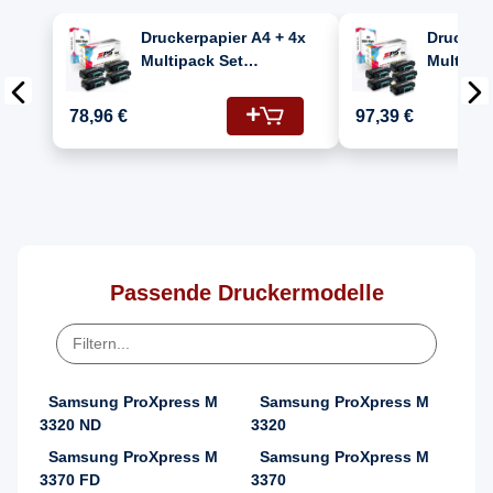
Druckerpapier A4 + 4x
Druckerp
Multipack Set
Multipac
Kompatibel für
Kompatib
Samsung Xpress M
Samsung
78,96 €
97,39 €
3820 FN (MLT-
3820 FN 
D203L/203L) Toner
D203L/2
Schwarz
Schwarz
Passende Druckermodelle
Samsung ProXpress M
Samsung ProXpress M
3320 ND
3320
Samsung ProXpress M
Samsung ProXpress M
3370 FD
3370