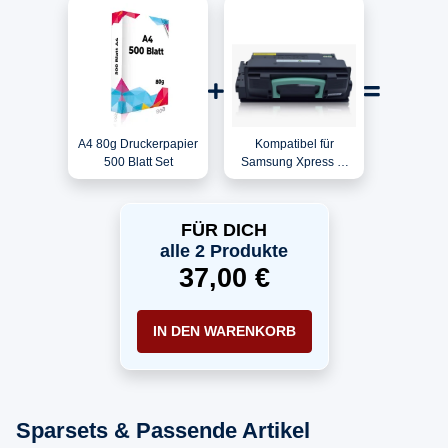
A4 80g Druckerpapier
Kompatibel für
500 Blatt Set
Samsung Xpress M
3820 FN / MLT-
D203L/ELS / 203L
Toner Schwarz
FÜR DICH
alle 2 Produkte
37,00 €
IN DEN WARENKORB
Sparsets & Passende Artikel