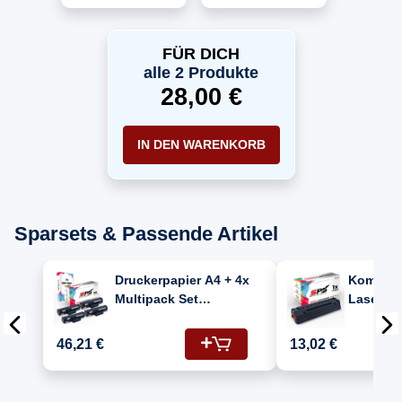
W1106A 106A Toner
Schwarz
FÜR DICH
alle 2 Produkte
28,00 €
IN DEN WARENKORB
Sparsets & Passende Artikel
Druckerpapier A4 + 4x
Kompatib
Multipack Set
Laser M
Kompatibel für HP
(W1106A/
Laser MFP 136 A
Kartusc
46,21 €
13,02 €
(W1106A/106A) Toner-
Kartusche Schwarz