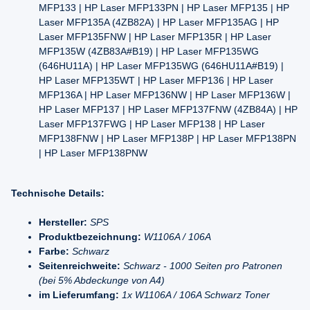
MFP133 | HP Laser MFP133PN | HP Laser MFP135 | HP
Laser MFP135A (4ZB82A) | HP Laser MFP135AG | HP
Laser MFP135FNW | HP Laser MFP135R | HP Laser
MFP135W (4ZB83A#B19) | HP Laser MFP135WG
(646HU11A) | HP Laser MFP135WG (646HU11A#B19) |
HP Laser MFP135WT | HP Laser MFP136 | HP Laser
MFP136A | HP Laser MFP136NW | HP Laser MFP136W |
HP Laser MFP137 | HP Laser MFP137FNW (4ZB84A) | HP
Laser MFP137FWG | HP Laser MFP138 | HP Laser
MFP138FNW | HP Laser MFP138P | HP Laser MFP138PN
| HP Laser MFP138PNW
Technische Details:
Hersteller:
SPS
Produktbezeichnung:
W1106A / 106A
Farbe:
Schwarz
Seitenreichweite:
Schwarz - 1000 Seiten pro Patronen
(bei 5% Abdeckunge von A4)
im Lieferumfang:
1x W1106A / 106A Schwarz Toner