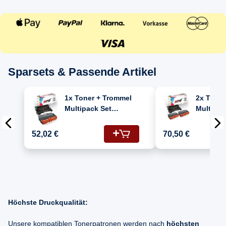
Sparsets & Passende Artikel
1x Toner + Trommel
2x Toner
Multipack Set
Multipac
Kompatibel für
Kompatib
Brother DCP-8250 (DR-
Brother DC
52,02 €
70,50 €
3300, TN-3380)
3300, TN
Höchste Druckqualität:
Unsere kompatiblen Tonerpatronen werden nach
höchsten