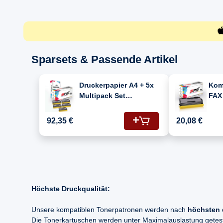
Sparsets & Passende Artikel
Druckerpapier A4 + 5x
Komp
Multipack Set
FAX
Kompatibel für Brother
Ton
FAX 4750 Toner (TN-
Sch
92,35 €
20,08 €
6600)
Höchste Druckqualität:
Unsere kompatiblen Tonerpatronen werden nach
höchsten 
Die Tonerkartuschen werden unter Maximalauslastung geteste