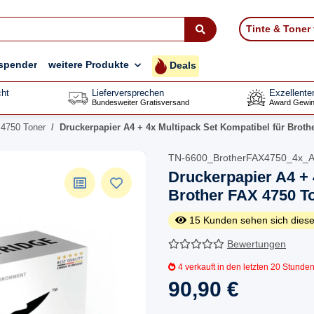
Tinte & Toner
spender
weitere Produkte
Deals
ht
Lieferversprechen
Exzellente
Bundesweiter Gratisversand
Award Gewin
 4750 Toner
Druckerpapier A4 + 4x Multipack Set Kompatibel für Broth
TN-6600_BrotherFAX4750_4x_
Druckerpapier A4 + 
Brother FAX 4750 To
15
Kunden sehen sich diese
Bewertungen
4
verkauft in den letzten 20 Stunde
90,90 €