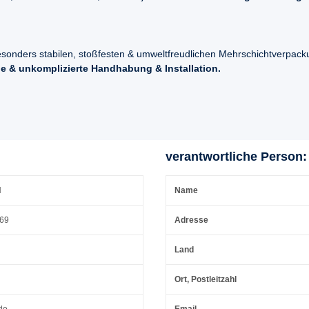
esonders stabilen, stoßfesten & umweltfreudlichen Mehrschichtverpac
e & unkomplizierte Handhabung & Installation.
verantwortliche Person:
H
Name
 69
Adresse
Land
Ort, Postleitzahl
de
Email