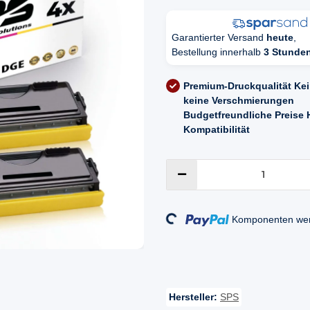
Garantierter Versand
heute
,
Bestellung innerhalb
3 Stunde
Premium-Druckqualität
Kei
keine Verschmierungen
Budgetfreundliche Preise
Kompatibilität
Loading...
Komponenten werd
Hersteller:
SPS