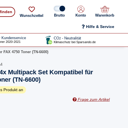
 finden
Konto
Warenkorb
Wunschzettel
Hilfe & Service
r Kundenservice
CO
- Neutralität
2
ner 2020-2021
Klimaschutz bei Sparsando.de
er FAX 4750 Toner (TN-6600)
A4
4x Multipack Set Kompatibel für
ner (TN-6600)
s Produkt an
Frage zum Artikel
n