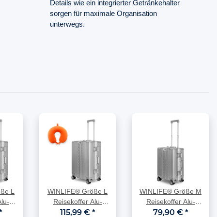
Details wie ein integrierter Getränkehalter
sorgen für maximale Organisation
unterwegs.
ße L
WINLIFE® Größe L
WINLIFE® Größe M
lu-
Reisekoffer Alu-
Reisekoffer Alu-
BS +
*
Rahmen mit ABS +
115,99 €
*
Rahmen mit ABS &
79,90 €
*