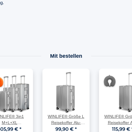
g.
Mit bestellen
NLIFE® 3in1
WINLIFE® Größe L
WINLIFE® Grö
M+L+XL
Reisekoffer Alu-
Reisekoffer A
gepäck(53cm) +
305,99 €
*
Rahmen mit ABS &
99,90 €
*
Rahmen mit A
115,99 €