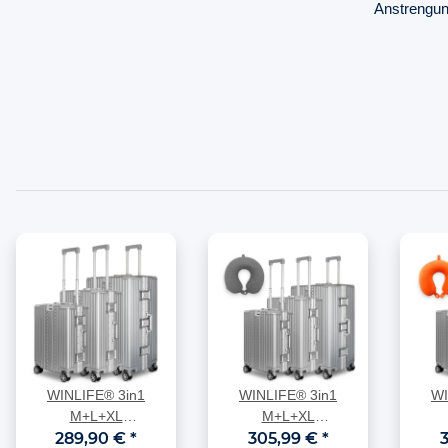
Anstrengun
WINLIFE® 3in1
WINLIFE® 3in1
WI
M+L+XL
M+L+XL
Handgepäck(53cm) +
289,90 €
*
Handgepäck(53cm) +
305,99 €
*
Hand