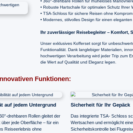
• 360°-drehbare Rollen für müheloses Manövrier
• Robuste Hartschale für optimalen Schutz Ihrer
• TSA-Schloss für sichere Reisen ohne Komprom
• Modernes, stilvolles Design für einen eleganten A
Ihr zuverlässiger Reisebegleiter – Komfort, S
Unser exklusives Kofferset sorgt für unbeschwert
Funktionalität. Dank langlebiger Materialien, inno
hochwertigen Verarbeitung wird jeder Trip zum Erl
die Wert auf Qualität und Eleganz legen.
innovativen Funktionen:
tät auf jedem Untergrund
Sicherheit für Ihr Gepäck
0°-drehbaren Rollen gleitet der
Das integrierte TSA- Schloss sc
t über jede Oberfläche – für ein
Wertsachen und ermöglicht eine 
 Reiseerlebnis ohne
Sicherheitskontrolle bei Flugreis