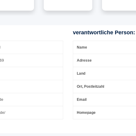
in-Trolley(65cm)
TSA Nummern-
Anthrazit
L Koffer(75cm)
Schloss 65cm
Nackenkissen 
ekoffer SET mit
Hartschalenkoffer |
Nummern-Sch
Rahmen, ABS +
Trolley Farbe-Silber
65cm
e Nackenkissen
Hartschalenkof
verantwortliche Person:
SA Nummern-
Trolley Farbe-S
hloss | Silber
H
Name
 69
Adresse
Land
Ort, Postleitzahl
de
Email
.de/
Homepage