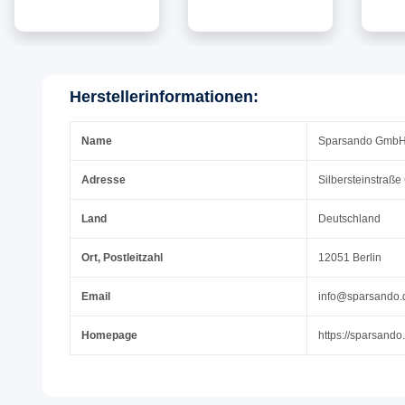
Checkin-Trolley(65cm)
Checkin-Trolley(65cm)
Check
+ XL Koffer(75cm)
+ XL Koffer(75cm)
+ X
Reisekoffer SET mit
Reisekoffer SET mit
Reis
Alu-Rahmen, ABS &
Alu-Rahmen, ABS +
Alu-
TSA Nummern-
Anthrazit
Orang
Herstellerinformationen:
Schloss | Silber
Nackenkissen & TSA
& T
Nummern-Schloss |
Sc
Name
Silber
Sparsando Gmb
Adresse
Silbersteinstraße
Land
Deutschland
Ort, Postleitzahl
12051 Berlin
Email
info@sparsando.
Homepage
https://sparsando