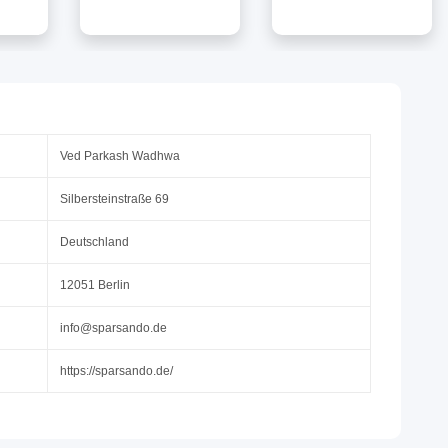
Orange Nackenkissen
TSA Nummern-
& TSA
& TSA Nummern-
Schloss 53cm
loss
Schloss 65cm
Kabinentrolley |
Hartschalenkoffer |
Handgepäck Farbe-
fer |
Trolley Farbe-Silber
Silber
ilber
Ved Parkash Wadhwa
Silbersteinstraße 69
Deutschland
12051 Berlin
info@sparsando.de
https://sparsando.de/