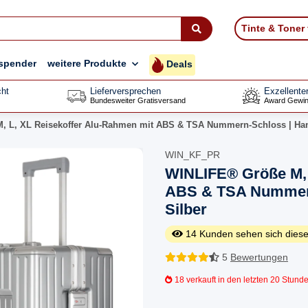
Tinte & Toner
spender
weitere Produkte
Deals
ht
Lieferversprechen
Exzellente
Bundesweiter Gratisversand
Award Gewin
, L, XL Reisekoffer Alu-Rahmen mit ABS & TSA Nummern-Schloss | Han
WIN_KF_PR
WINLIFE® Größe M, 
ABS & TSA Nummern
Silber
14
Kunden sehen sich diese
5
Bewertungen
18
verkauft in den letzten 20 Stund