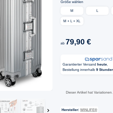
Größe wählen
M
L
M + L + XL
79,90 €
ab
Garantierter Versand
heute
,
Bestellung innerhalb
9 Stunde
x
Dieser Artikel hat Variationen
Hersteller:
WINLIFE®