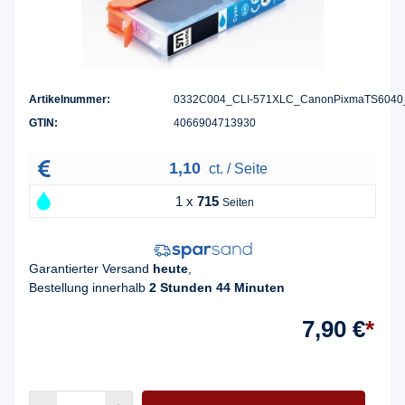
Artikelnummer:
0332C004_CLI-571XLC_CanonPixmaTS6040
GTIN:
4066904713930
1,10
ct. / Seite
1 x
715
Seiten
Garantierter Versand
heute
,
Bestellung innerhalb
2 Stunden 44 Minuten
7,90 €
*