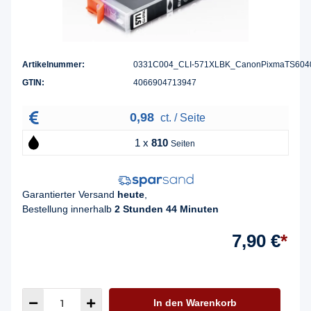
Artikelnummer:
0331C004_CLI-571XLBK_CanonPixmaTS604
GTIN:
4066904713947
0,98
ct. / Seite
1 x
810
Seiten
Garantierter Versand
heute
,
Bestellung innerhalb
2 Stunden 44 Minuten
7,90 €
*
In den Warenkorb