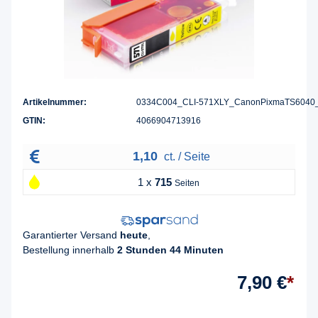
Artikelnummer:
0334C004_CLI-571XLY_CanonPixmaTS6040
GTIN:
4066904713916
1,10
ct. / Seite
1 x
715
Seiten
Garantierter Versand
heute
,
Bestellung innerhalb
2 Stunden 44 Minuten
7,90 €
*