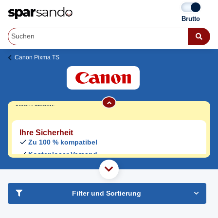
Canon Pixma TS 6040 Druckerpatronen
Jetzt originale & kompatible Canon Pixma
Canon Pixma TS
TS 6040 Druckerpatronen
günstig bei
Sparsando kaufen.
Den Druckerhersteller und das Druckermodell auf Sparsando.de
auswählen und unkompliziert von zu Hause aus bestellen und
liefern lassen.
Ihre Sicherheit
Zu 100 % kompatibel
Kostenloser Versand
Geld-zurück-Garantie
haben Sie Frage?
Freundlicher Support & Beratung
Filter und Sortierung
+49 30 2354 3969
Mo - Fr. 08.00 - 16:30 Uhr