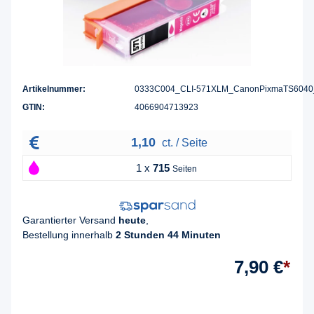
Artikelnummer:
0333C004_CLI-571XLM_CanonPixmaTS6040
GTIN:
4066904713923
1,10
ct. / Seite
1 x
715
Seiten
Garantierter Versand
heute
,
Bestellung innerhalb
2 Stunden 44 Minuten
7,90 €
*