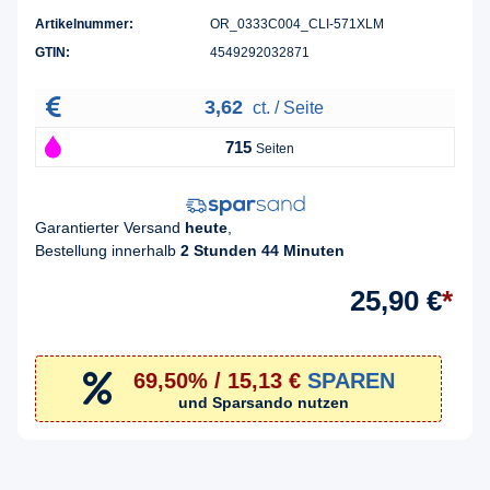
Artikelnummer:
OR_0333C004_CLI-571XLM
GTIN:
4549292032871
3,62
ct. / Seite
715
Seiten
Garantierter Versand
heute
,
Bestellung innerhalb
2 Stunden 44 Minuten
25,90 €
*
69,50% / 15,13 €
SPAREN
und Sparsando nutzen