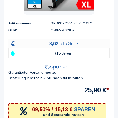
Artikelnummer:
OR_0332C004_CLI-571XLC
GTIN:
4549292032857
3,62
ct. / Seite
715
Seiten
Garantierter Versand
heute
,
Bestellung innerhalb
2 Stunden 44 Minuten
25,90 €
*
69,50% / 15,13 €
SPAREN
und Sparsando nutzen