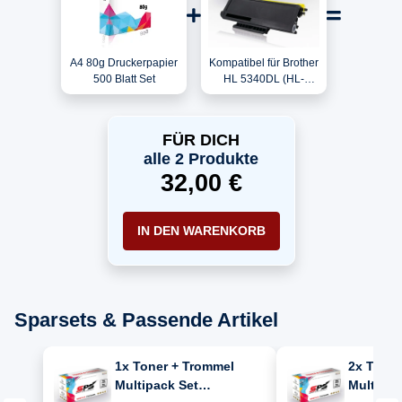
A4 80g Druckerpapier
Kompatibel für Brother
500 Blatt Set
HL 5340DL (HL-
5340DLG1) / TN-3280
Toner Schwarz
FÜR DICH
alle 2 Produkte
32,00 €
IN DEN WARENKORB
Sparsets & Passende Artikel
1x Toner + Trommel
2x Toner
Multipack Set
Multipac