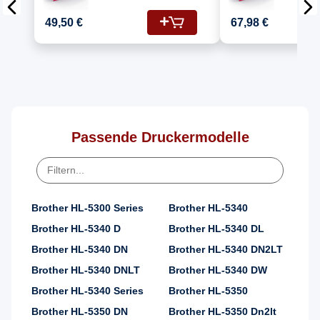
Kompatibel für
Kompatib
Brother HL-5340 DL
Brother 
49,50 €
67,98 €
(DR-3200, TN-3280)
(DR-3200
Passende Druckermodelle
Brother HL-5300 Series
Brother HL-5340
Brother HL-5340 D
Brother HL-5340 DL
Brother HL-5340 DN
Brother HL-5340 DN2LT
Brother HL-5340 DNLT
Brother HL-5340 DW
Brother HL-5340 Series
Brother HL-5350
Brother HL-5350 DN
Brother HL-5350 Dn2lt