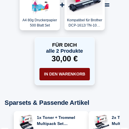
A4 80g Druckerpapier
Kompatibel für Brother
500 Blatt Set
DCP-1612/ TN-1050
Toner Schwarz
FÜR DICH
alle 2 Produkte
30,00 €
IN DEN WARENKORB
Sparsets & Passende Artikel
1x Toner + Trommel
2x Toner
Multipack Set
Multipac