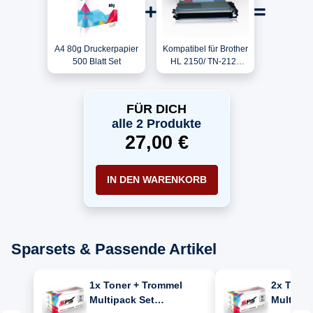
A4 80g Druckerpapier
Kompatibel für Brother
500 Blatt Set
HL 2150/ TN-2120
Toner Schwarz
FÜR DICH
alle 2 Produkte
27,00 €
IN DEN WARENKORB
Sparsets & Passende Artikel
1x Toner + Trommel
2x Toner
Multipack Set
Multipac