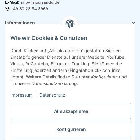
E-Mail:
info@sparsando.de
+49 30 23 54 3969
Informationen
Wie wir Cookies & Co nutzen
Rechtliches
Durch Klicken auf „Alle akzeptieren“ gestatten Sie den
Einsatz folgender Dienste auf unserer Website: YouTube,
Vimeo, ReCaptcha, Billiger.de Tracking. Sie können die
Einstellung jederzeit ändern (Fingerabdruck-Icon links
unten). Weitere Details finden Sie unter
Konfigurieren
und
in unserer
Datenschutzerklärung
.
Impressum
|
Datenschutz
Alle akzeptieren
Konfigurieren
©
2026
Sparsando GmbH
Webdesign mit ❤️ von LIST & SELL GmbH