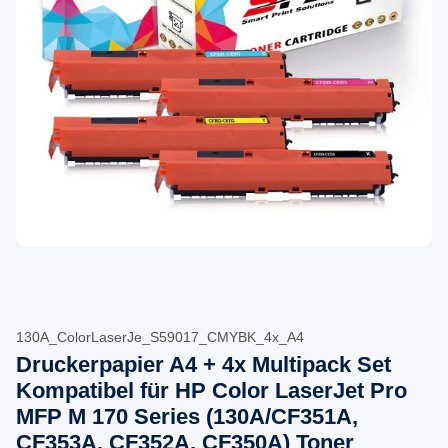
130A_ColorLaserJe_S59017_CMYBK_4x_A4
Druckerpapier A4 + 4x Multipack Set
Kompatibel für HP Color LaserJet Pro
MFP M 170 Series (130A/CF351A,
CF353A, CF352A, CF350A) Toner