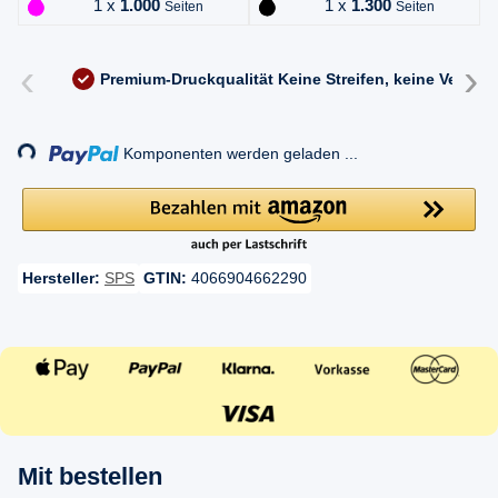
1 x
1.000
1 x
1.300
Seiten
Seiten
‹
›
Premium-Druckqualität
Keine Streifen, keine Versc
Loading...
Komponenten werden geladen ...
Hersteller:
SPS
GTIN:
4066904662290
Mit bestellen