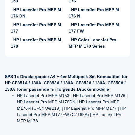
153
176
HP LaserJet Pro MFP M
HP LaserJet Pro MFP M
176 DN
176 N
HP LaserJet Pro MFP M
HP LaserJet Pro MFP M
177
177 FW
HP LaserJet Pro MFP M
HP Color LaserJet Pro
178
MFP M 170 Series
SPS 1x Druckerpapier A4 + 4er Multipack Set Kompatibel für
HP CF351A / 130A, CF353A / 130A, CF352A / 130A, CF350A /
130A Toner passende für folgende Druckermodelle
HP Laserjet Pro MFP M153 | HP Laserjet Pro MFP M176 |
HP Laserjet Pro MFP M176DN | HP Laserjet Pro MFP
M176N (CF547A#B19) | HP Laserjet Pro MFP M177 | HP
Laserjet Pro MFP M177FW (CZ165A) | HP Laserjet Pro
MFP M178