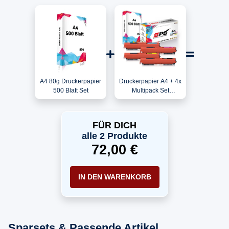
A4 80g Druckerpapier
Druckerpapier A4 + 4x
500 Blatt Set
Multipack Set
Kompatibel für HP
Color LaserJet Pro
MFP M 170 Series
FÜR DICH
(130A/CF351A,
alle 2 Produkte
CF353A, CF352A,
72,00 €
CF350A) Toner
IN DEN WARENKORB
Sparsets & Passende Artikel