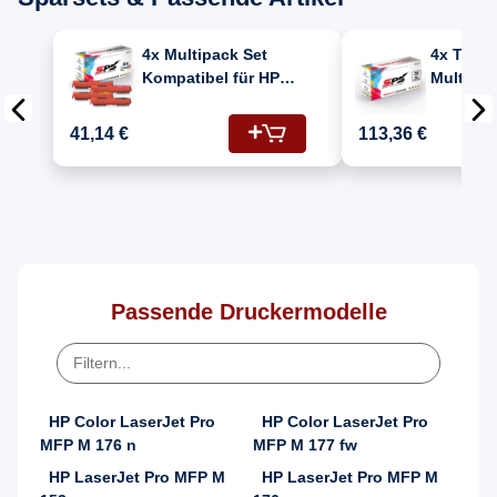
4x Multipack Set
4x Toner
Kompatibel für HP
Multipac
Color LaserJet Pro
Kompatib
MFP M 170 Series
Color La
41,14 €
113,36 €
(130A/CF351A,
MFP M 17
CF353A, CF352A,
(CE314A
CF350A) Toner
CF351A,
CF353A)
Passende Druckermodelle
HP Color LaserJet Pro
HP Color LaserJet Pro
MFP M 176 n
MFP M 177 fw
HP LaserJet Pro MFP M
HP LaserJet Pro MFP M