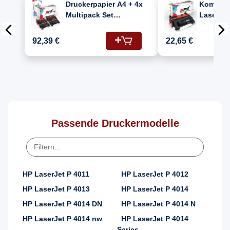
Druckerpapier A4 + 4x
Kompatib
Multipack Set
Laserjet
Kompatibel für HP
(CC364A/
Laserjet P 4000
Kartusc
92,39 €
22,65 €
(CC364A/64A) Toner
Schwarz
Passende Druckermodelle
HP LaserJet P 4011
HP LaserJet P 4012
HP LaserJet P 4013
HP LaserJet P 4014
HP LaserJet P 4014 DN
HP LaserJet P 4014 N
HP LaserJet P 4014 nw
HP LaserJet P 4014
Series