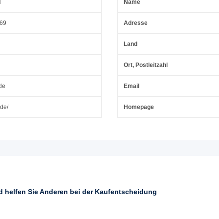
H
Name
 69
Adresse
Land
Ort, Postleitzahl
de
Email
.de/
Homepage
nd helfen Sie Anderen bei der Kaufentscheidung