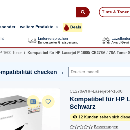
Tinte & Toner
spender
weitere Produkte
Deals
ht
Lieferversprechen
Exzellente
Bundesweiter Gratisversand
Award Gewin
P 1600 Toner
Kompatibel für HP Laserjet P 1600/ CE278A / 78A Toner
mpatibilität checken →
CE278A/HP-Laserjet-P-1600
Kompatibel für HP L
Schwarz
12
Kunden sehen sich diese
Bewertungen