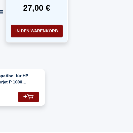
27,00 €
IN DEN WARENKORB
patibel für HP
rjet P 1600
278A/78A) Toner-
tusche Schwarz