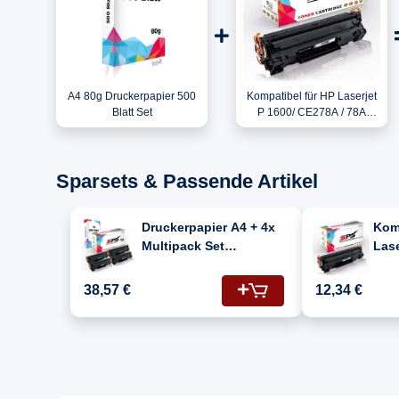
A4 80g Druckerpapier 500
Kompatibel für HP Laserjet
Blatt Set
P 1600/ CE278A / 78A
Toner Schwarz
Sparsets & Passende Artikel
Druckerpapier A4 + 4x
Kom
Multipack Set
Lase
Kompatibel für HP
(CE
Laserjet P 1600
Kar
38,57 €
12,34 €
(CE278A/78A) Toner
Schwarz