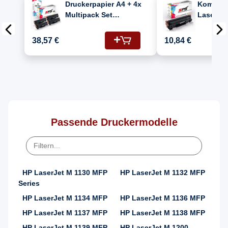
Druckerpapier A4 + 4x
Kompatib
Multipack Set
Laserjet
Kompatibel für HP
(CE285A/
Laserjet Pro P 1107 W
Kartusc
38,57 €
10,84 €
(CE285A/85A) Toner
Schwarz
Passende Druckermodelle
HP LaserJet M 1130 MFP
HP LaserJet M 1132 MFP
Series
HP LaserJet M 1134 MFP
HP LaserJet M 1136 MFP
HP LaserJet M 1137 MFP
HP LaserJet M 1138 MFP
HP LaserJet M 1139 MFP
HP LaserJet M 1200