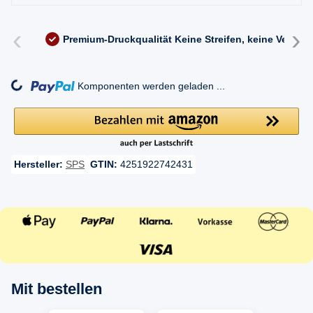
‹
›
Premium-Druckqualität
Keine Streifen, keine Versc
ng...
Komponenten werden geladen ...
Hersteller:
SPS
GTIN:
4251922742431
Mit bestellen