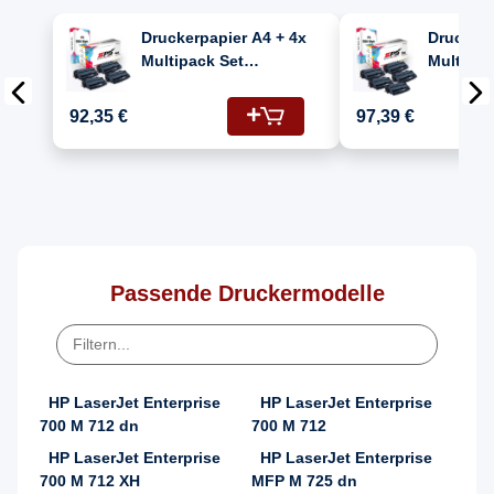
Druckerpapier A4 + 4x
Druckerp
Multipack Set
Multipac
Kompatibel für HP
Kompatib
Laserjet Enterprise
Laserjet
92,35 €
97,39 €
MFP M 725
MFP M 7
(CF214A/14A) Toner
(CF214A
Schwarz
Schwarz
Passende Druckermodelle
HP LaserJet Enterprise
HP LaserJet Enterprise
700 M 712 dn
700 M 712
HP LaserJet Enterprise
HP LaserJet Enterprise
700 M 712 XH
MFP M 725 dn