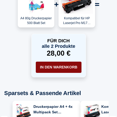
A4 80g Druckerpapier
Kompatibel für HP
500 Blatt Set
Laserjet Pro M17W
(Y5S47A) / CF244X /
44X Toner Schwarz
FÜR DICH
alle 2 Produkte
28,00 €
IN DEN WARENKORB
Sparsets & Passende Artikel
Druckerpapier A4 + 4x
Kompatib
Multipack Set
LaserJet