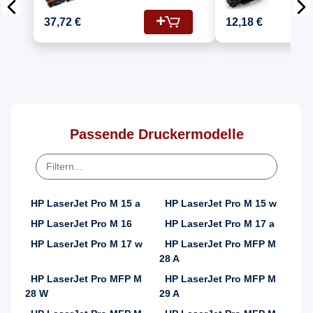
Kompatibel für HP
(CF244A/
LaserJet Pro M 17 w
Kartusc
37,72 €
12,18 €
(CF244A/44A) Toner
Schwarz
Passende Druckermodelle
HP LaserJet Pro M 15 a
HP LaserJet Pro M 15 w
HP LaserJet Pro M 16
HP LaserJet Pro M 17 a
HP LaserJet Pro M 17 w
HP LaserJet Pro MFP M
28 A
HP LaserJet Pro MFP M
HP LaserJet Pro MFP M
28 W
29 A