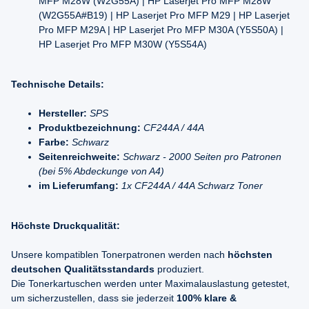
MFP M28W (W2G55A) | HP Laserjet Pro MFP M28W
(W2G55A#B19) | HP Laserjet Pro MFP M29 | HP Laserjet
Pro MFP M29A | HP Laserjet Pro MFP M30A (Y5S50A) |
HP Laserjet Pro MFP M30W (Y5S54A)
Technische Details:
Hersteller:
SPS
Produktbezeichnung:
CF244A / 44A
Farbe:
Schwarz
Seitenreichweite:
Schwarz - 2000 Seiten pro Patronen
(bei 5% Abdeckunge von A4)
im Lieferumfang:
1x CF244A / 44A Schwarz Toner
Höchste Druckqualität:
Unsere kompatiblen Tonerpatronen werden nach
höchsten
deutschen Qualitätsstandards
produziert.
Die Tonerkartuschen werden unter Maximalauslastung getestet,
um sicherzustellen, dass sie jederzeit
100% klare &