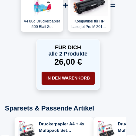
A4 80g Druckerpapier
Kompatibel für HP
500 Blatt Set
Laserjet Pro M 201N /
CF283A / 83A Toner
Schwarz
FÜR DICH
alle 2 Produkte
26,00 €
IN DEN WARENKORB
Sparsets & Passende Artikel
Druckerpapier A4 + 4x
Druckerp
Multipack Set
Multipac