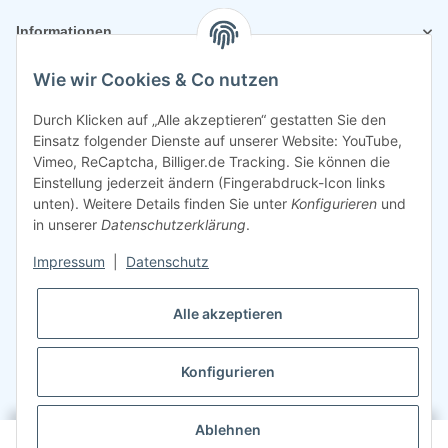
Informationen
Wie wir Cookies & Co nutzen
Rechtliches
Durch Klicken auf „Alle akzeptieren“ gestatten Sie den
Einsatz folgender Dienste auf unserer Website: YouTube,
Vimeo, ReCaptcha, Billiger.de Tracking. Sie können die
Einstellung jederzeit ändern (Fingerabdruck-Icon links
unten). Weitere Details finden Sie unter
Konfigurieren
und
in unserer
Datenschutzerklärung
.
Impressum
|
Datenschutz
Alle akzeptieren
Konfigurieren
©
2026
Sparsando GmbH
Webdesign mit ❤️ von LIST & SELL GmbH
Ablehnen