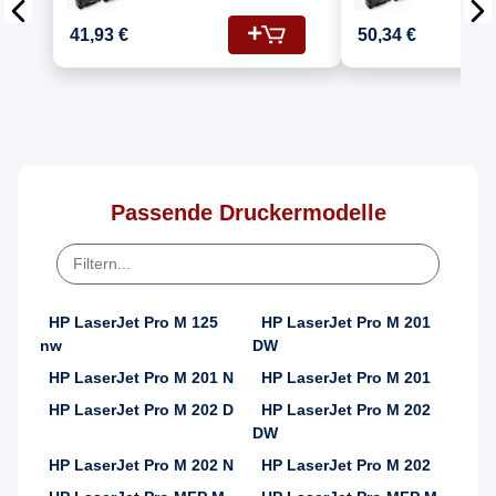
Kompatibel für HP
Kompatib
Laserjet Pro M 201 N
Laserjet
41,93 €
50,34 €
(CF283A/83A) Toner
(CF283X)
Schwarz
Schwarz
Passende Druckermodelle
HP LaserJet Pro M 125
HP LaserJet Pro M 201
nw
DW
HP LaserJet Pro M 201 N
HP LaserJet Pro M 201
HP LaserJet Pro M 202 D
HP LaserJet Pro M 202
DW
HP LaserJet Pro M 202 N
HP LaserJet Pro M 202