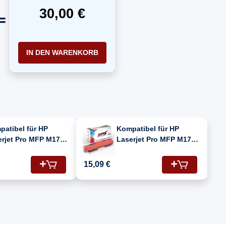
30,00 €
IN DEN WARENKORB
patibel für HP
Kompatibel für HP
erjet Pro MFP M176N
Laserjet Pro MFP M176N
547A#B19) / CF352A
(CF547A#B19) / CF353A
0A Toner Gelb
/ 130A Toner Magenta
15,09 €