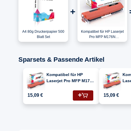
A4 80g Druckerpapier 500
Kompatibel für HP Laserjet
Blatt Set
Pro MFP M176N
(CF547A#B19) / CF350A /
130A Toner Schwarz
Sparsets & Passende Artikel
Kompatibel für HP
Kom
Laserjet Pro MFP M176N
Las
(CF547A#B19) / CF351A
(CF
/ 130A Toner Cyan
/ 13
15,09 €
15,09 €