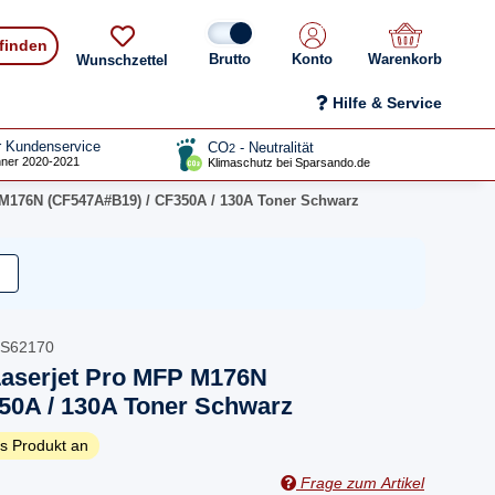
 finden
Konto
Warenkorb
Wunschzettel
Hilfe & Service
r Kundenservice
CO
- Neutralität
2
ner 2020-2021
Klimaschutz bei Sparsando.de
 M176N (CF547A#B19) / CF350A / 130A Toner Schwarz
_S62170
Laserjet Pro MFP M176N
50A / 130A Toner Schwarz
s Produkt an
Frage zum Artikel