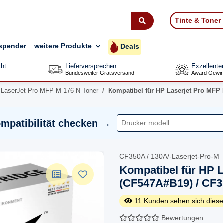
Tinte & Toner
spender
weitere Produkte
Deals
ht
Lieferversprechen
Exzellente
Bundesweiter Gratisversand
Award Gewin
LaserJet Pro MFP M 176 N Toner
Kompatibel für HP Laserjet Pro MFP
mpatibilität checken →
CF350A / 130A/-Laserjet-Pro-M
Kompatibel für HP 
(CF547A#B19) / CF3
11
Kunden sehen sich diese
Bewertungen