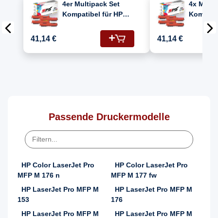
4er Multipack Set
4x Multi
Kompatibel für HP
Kompatib
Laserjet Pro MFP
Laserjet
M176DN Drucker
176 DN 
41,14 €
41,14 €
Toners HP 130A
CF353A,
CF350A Schwarz,
CF350A)
CF351A Cyan, CF352A
Gelb, CF353A
Magenta
Passende Druckermodelle
HP Color LaserJet Pro
HP Color LaserJet Pro
MFP M 176 n
MFP M 177 fw
HP LaserJet Pro MFP M
HP LaserJet Pro MFP M
153
176
HP LaserJet Pro MFP M
HP LaserJet Pro MFP M