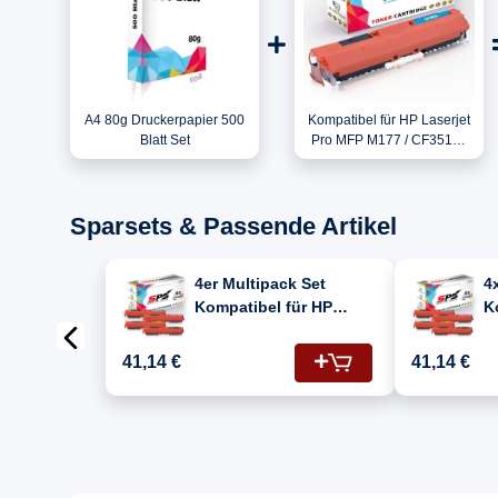
A4 80g Druckerpapier 500
Kompatibel für HP Laserjet
Blatt Set
Pro MFP M177 / CF351A /
130A Toner Cyan
Sparsets & Passende Artikel
4er Multipack Set
4
Kompatibel für HP
K
Laserjet Pro MFP M177
L
Drucker Toners HP 130A
(
41,14 €
41,14 €
CF350A Schwarz,
C
CF351A Cyan, CF352A
Gelb, CF353A Magenta