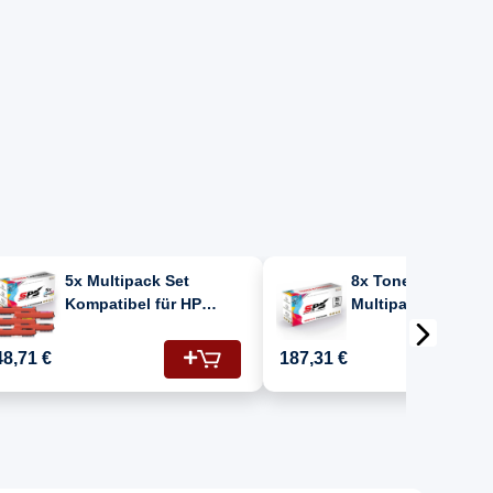
5x Multipack Set
8x Toner + Tromme
Kompatibel für HP
Multipack Set
Laserjet Pro MFP M 177
Kompatibel für HP
(130A/CF351A, CF353A,
Laserjet Pro MFP 
48,71 €
187,31 €
CF352A, CF350A) Toner
(CE314A, CF350A,
CF351A, CF352A,
CF353A)