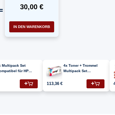
30,00 €
IN DEN WARENKORB
x Multipack Set
4x Toner + Trommel
ompatibel für HP
Multipack Set
aserjet Pro MFP M 177
Kompatibel für HP
130A/CF351A, CF353A,
Laserjet Pro MFP M 177
113,36 €
F352A, CF350A) Toner
(CE314A, CF350A,
CF351A, CF352A,
CF353A)