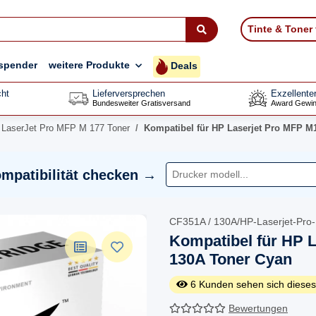
Tinte & Toner
spender
weitere Produkte
Deals
ht
Lieferversprechen
Exzellente
Bundesweiter Gratisversand
Award Gewin
LaserJet Pro MFP M 177 Toner
Kompatibel für HP Laserjet Pro MFP M
mpatibilität checken →
CF351A / 130A/HP-Laserjet-Pr
Kompatibel für HP L
130A Toner Cyan
6
Kunden sehen sich dieses
Bewertungen