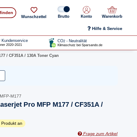
 finden
Konto
Warenkorb
Wunschzettel
Hilfe & Service
r Kundenservice
CO
- Neutralität
2
ner 2020-2021
Klimaschutz bei Sparsando.de
177 / CF351A / 130A Toner Cyan
o-MFP-M177
aserjet Pro MFP M177 / CF351A /
 Produkt an
Frage zum Artikel