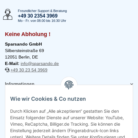
Freundlicher Support & Beratung
+49 30 2354 3969
Mo - Fr. von 08.00 bis 16:30 Uhr
Keine Abholung !
Sparsando GmbH
Silbersteinstraße 69
12051 Berlin, DE
E-Mail:
info@sparsando.de
+49 30 23 54 3969
Informationen
Wie wir Cookies & Co nutzen
Rechtliches
Durch Klicken auf „Alle akzeptieren“ gestatten Sie den
Einsatz folgender Dienste auf unserer Website: YouTube,
Vimeo, ReCaptcha, Billiger.de Tracking. Sie können die
Einstellung jederzeit ändern (Fingerabdruck-Icon links
unten). Weitere Details finden Sie unter
Konfigurieren
und