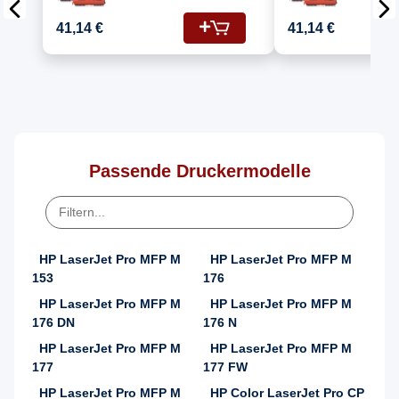
Laserjet Pro MFP
Laserjet
M153 Drucker Toners
153 (13
41,14 €
41,14 €
HP 130A CF350A
CF353A,
Schwarz, CF351A
CF350A)
Cyan, CF352A Gelb,
CF353A Magenta
Passende Druckermodelle
HP LaserJet Pro MFP M
HP LaserJet Pro MFP M
153
176
HP LaserJet Pro MFP M
HP LaserJet Pro MFP M
176 DN
176 N
HP LaserJet Pro MFP M
HP LaserJet Pro MFP M
177
177 FW
HP LaserJet Pro MFP M
HP Color LaserJet Pro CP