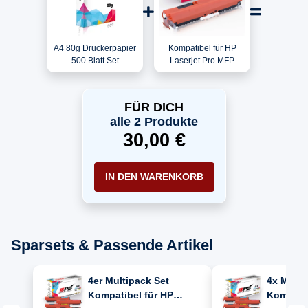
A4 80g Druckerpapier
Kompatibel für HP
500 Blatt Set
Laserjet Pro MFP
M153 / CF353A / 130A
Toner Magenta
FÜR DICH
alle 2 Produkte
30,00 €
IN DEN WARENKORB
Sparsets & Passende Artikel
4er Multipack Set
4x Multi
Kompatibel für HP
Kompatib