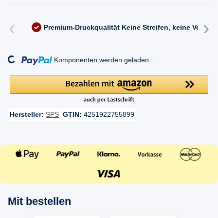
‹
›
Premium-Druckqualität
Keine Streifen, keine Versc
ding...
Komponenten werden geladen ...
Hersteller:
SPS
GTIN:
4251922755899
Mit bestellen