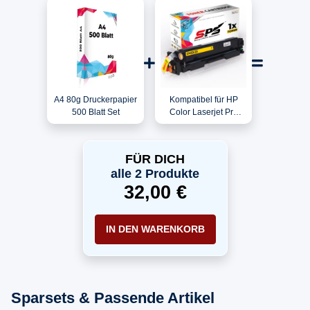
A4 80g Druckerpapier
Kompatibel für HP
500 Blatt Set
Color Laserjet Pro
MFP M277DW /
CF402X / 201X Toner
Gelb
FÜR DICH
alle 2 Produkte
32,00 €
IN DEN WARENKORB
Sparsets & Passende Artikel