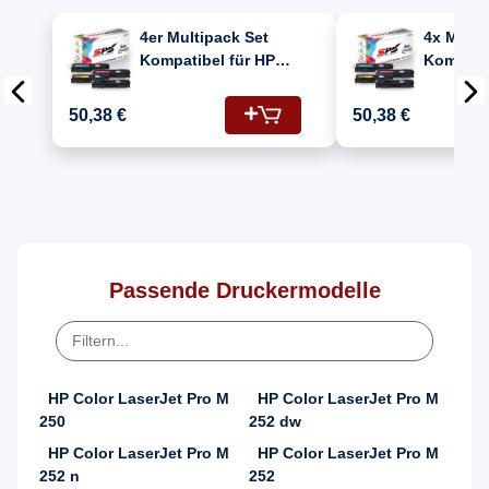
4er Multipack Set
4x Multi
Kompatibel für HP
Kompatib
Color Laserjet Pro
Color La
MFP M277DW Drucker
MFP M 2
50,38 €
50,38 €
Toners HP 201X
(201X/C
CF400X Schwarz,
CF403X,
CF401X Cyan, CF402X
CF400X)
Gelb, CF403X Magenta
Passende Druckermodelle
HP Color LaserJet Pro M
HP Color LaserJet Pro M
250
252 dw
HP Color LaserJet Pro M
HP Color LaserJet Pro M
252 n
252