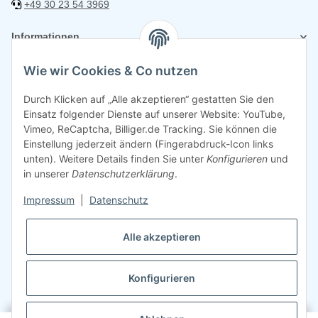
+49 30 23 54 3969
Informationen
Wie wir Cookies & Co nutzen
Rechtliches
Durch Klicken auf „Alle akzeptieren“ gestatten Sie den
Einsatz folgender Dienste auf unserer Website: YouTube,
Vimeo, ReCaptcha, Billiger.de Tracking. Sie können die
Einstellung jederzeit ändern (Fingerabdruck-Icon links
unten). Weitere Details finden Sie unter
Konfigurieren
und
in unserer
Datenschutzerklärung
.
Impressum
|
Datenschutz
Alle akzeptieren
Konfigurieren
©
2026
Sparsando GmbH
Webdesign mit ❤️ von LIST & SELL GmbH