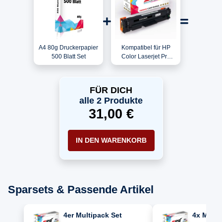
A4 80g Druckerpapier
Kompatibel für HP
500 Blatt Set
Color Laserjet Pro
MFP M477 / CF410A /
410A Toner Schwarz
FÜR DICH
alle 2 Produkte
31,00 €
IN DEN WARENKORB
Sparsets & Passende Artikel
4er Multipack Set
4x Multi