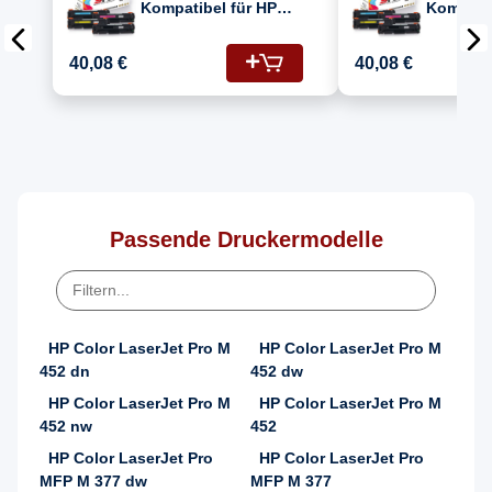
Kompatibel für HP
Kompatib
Color Laserjet Pro
Color La
MFP M477 Drucker
MFP M 4
40,08 €
40,08 €
Toners HP 410A
(410A/C
CF410A Schwarz,
CF413A,
CF411A Cyan, CF412A
CF410A)
Gelb, CF413A
Magenta
Passende Druckermodelle
HP Color LaserJet Pro M
HP Color LaserJet Pro M
452 dn
452 dw
HP Color LaserJet Pro M
HP Color LaserJet Pro M
452 nw
452
HP Color LaserJet Pro
HP Color LaserJet Pro
MFP M 377 dw
MFP M 377