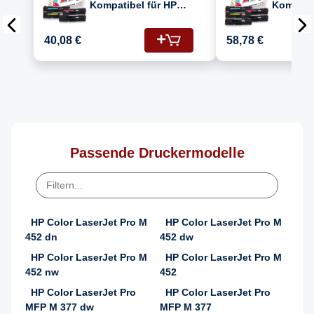
Kompatibel für HP
Kompatib
Color LaserJet Pro
Color La
MFP M 477 fdn
MFP M 4
40,08 €
58,78 €
(410A/CF411A,
(410A/C
CF413A, CF412A,
CF413A,
CF410A) Toner
CF410A)
Passende Druckermodelle
HP Color LaserJet Pro M
HP Color LaserJet Pro M
452 dn
452 dw
HP Color LaserJet Pro M
HP Color LaserJet Pro M
452 nw
452
HP Color LaserJet Pro
HP Color LaserJet Pro
MFP M 377 dw
MFP M 377