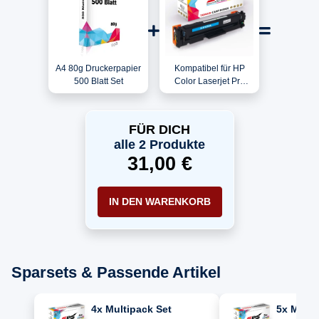
A4 80g Druckerpapier
Kompatibel für HP
500 Blatt Set
Color Laserjet Pro
MFP M477FDN
(CF378A) / CF411A /
410A Toner Cyan
FÜR DICH
alle 2 Produkte
31,00 €
IN DEN WARENKORB
Sparsets & Passende Artikel
4x Multipack Set
5x Multi