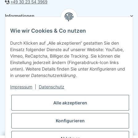
+49 30 23 54 3969
Informationen
Wie wir Cookies & Co nutzen
Rechtliches
Durch Klicken auf „Alle akzeptieren“ gestatten Sie den
Einsatz folgender Dienste auf unserer Website: YouTube,
Vimeo, ReCaptcha, Billiger.de Tracking. Sie können die
Einstellung jederzeit ändern (Fingerabdruck-Icon links
unten). Weitere Details finden Sie unter
Konfigurieren
und
in unserer
Datenschutzerklärung
.
Impressum
|
Datenschutz
Alle akzeptieren
Konfigurieren
©
2026
Sparsando GmbH
Webdesign mit ❤️ von LIST & SELL GmbH