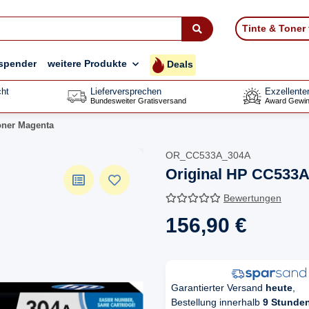
Tinte & Toner
spender
weitere Produkte
Deals
ht
Lieferversprechen
Exzellente
Bundesweiter Gratisversand
Award Gewin
oner Magenta
OR_CC533A_304A
Original HP CC533A
Bewertungen
156,90 €
Garantierter Versand
heute
,
Bestellung innerhalb
9 Stunde