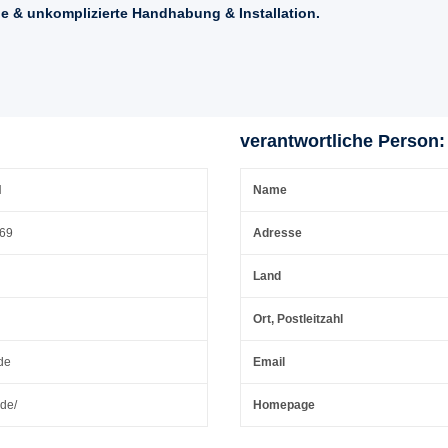
e & unkomplizierte Handhabung & Installation.
verantwortliche Person:
H
Name
 69
Adresse
Land
Ort, Postleitzahl
de
Email
.de/
Homepage