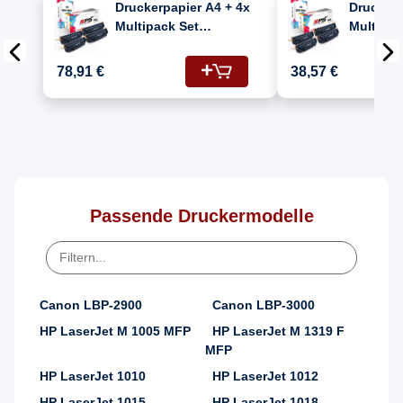
Druckerpapier A4 + 4x
Druckerp
Multipack Set
Multipac
Kompatibel für HP
Kompatib
LaserJet 3030 AIO
Laserjet
78,91 €
38,57 €
(7616A005/703) Toner
(Q2612A
Schwarz
Schwarz
Passende Druckermodelle
Canon LBP-2900
Canon LBP-3000
HP LaserJet M 1005 MFP
HP LaserJet M 1319 F
MFP
HP LaserJet 1010
HP LaserJet 1012
HP LaserJet 1015
HP LaserJet 1018