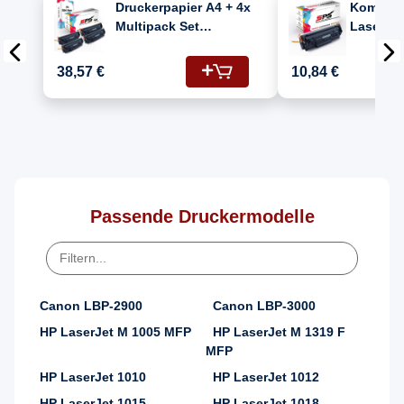
Druckerpapier A4 + 4x
Kompatib
Multipack Set
Laserjet
Kompatibel für HP
(Q2612A/
Laserjet 3055 AIO
Kartusc
38,57 €
10,84 €
(Q2612A/12A) Toner
Schwarz
Passende Druckermodelle
Canon LBP-2900
Canon LBP-3000
HP LaserJet M 1005 MFP
HP LaserJet M 1319 F
MFP
HP LaserJet 1010
HP LaserJet 1012
HP LaserJet 1015
HP LaserJet 1018