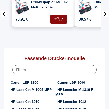
Druckerpapier A4 + 4x
Druckerp
Multipack Set
Multipac
Kompatibel für HP
Kompatib
LaserJet 3055
Laserjet
78,91 €
38,57 €
(7616A005/703) Toner
(Q2612A
Schwarz
Schwarz
Passende Druckermodelle
Canon LBP-2900
Canon LBP-3000
HP LaserJet M 1005 MFP
HP LaserJet M 1319 F
MFP
HP LaserJet 1010
HP LaserJet 1012
HP LaserJet 1015
HP LaserJet 1018