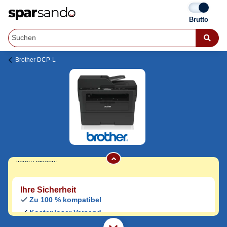
Brother DCP-L
Brother DCP-L 2550 DN Toner
Jetzt originale & kompatible Brother DCP-L
2550 DN Toner
günstig bei Sparsando
kaufen.
Den Druckerhersteller und das Druckermodell auf Sparsando.de
auswählen und unkompliziert von zu Hause aus bestellen und
liefern lassen.
Ihre Sicherheit
Zu 100 % kompatibel
Kostenloser Versand
Geld-zurück-Garantie