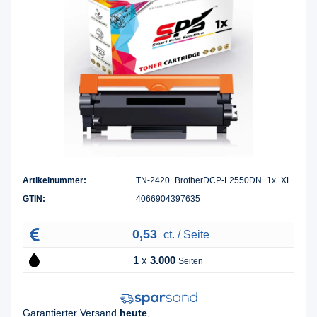
Artikelnummer:
TN-2420_BrotherDCP-L2550DN_1x_XL
GTIN:
4066904397635
0,53
ct. / Seite
1 x
3.000
Seiten
Garantierter Versand
heute
,