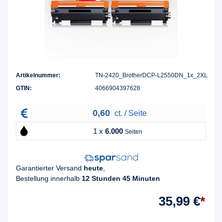
Artikelnummer:
TN-2420_BrotherDCP-L2550DN_1x_2XL
GTIN:
4066904397628
0,60
ct. / Seite
1 x
6.000
Seiten
Garantierter Versand
heute
,
Bestellung innerhalb
12 Stunden 45 Minuten
35,99 €
*