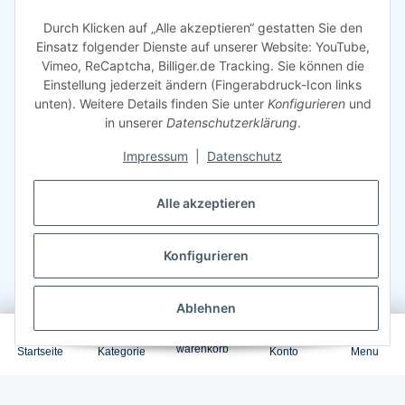
Durch Klicken auf „Alle akzeptieren“ gestatten Sie den
Rechtliches
Einsatz folgender Dienste auf unserer Website: YouTube,
Vimeo, ReCaptcha, Billiger.de Tracking. Sie können die
Einstellung jederzeit ändern (Fingerabdruck-Icon links
unten). Weitere Details finden Sie unter
Konfigurieren
und
in unserer
Datenschutzerklärung
.
Impressum
|
Datenschutz
Alle akzeptieren
Konfigurieren
Ablehnen
0
©
2026
Sparsando GmbH
Webdesign mit ❤️ von LIST & SELL GmbH
warenkorb
Startseite
Kategorie
Konto
Menu