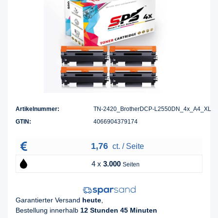
Artikelnummer:
TN-2420_BrotherDCP-L2550DN_4x_A4_XL
GTIN:
4066904379174
1,76
ct. / Seite
4 x
3.000
Seiten
Garantierter Versand
heute
,
Bestellung innerhalb
12 Stunden 45 Minuten