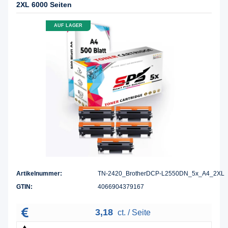
2XL 6000 Seiten
AUF LAGER
Artikelnummer:
TN-2420_BrotherDCP-L2550DN_5x_A4_2XL
GTIN:
4066904379167
3,18
ct. / Seite