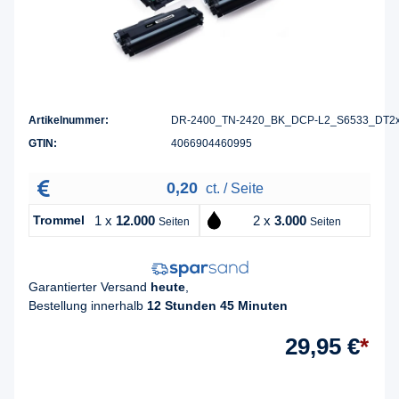
Artikelnummer:
DR-2400_TN-2420_BK_DCP-L2_S6533_DT2
GTIN:
4066904460995
0,20
ct. / Seite
Trommel
1 x
12.000
2 x
3.000
Seiten
Seiten
Garantierter Versand
heute
,
Bestellung innerhalb
12 Stunden 45 Minuten
29,95 €
*