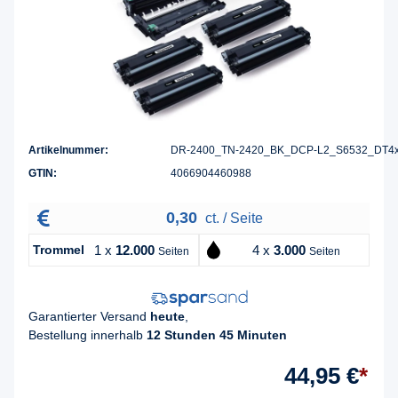
Artikelnummer:
DR-2400_TN-2420_BK_DCP-L2_S6532_DT4
GTIN:
4066904460988
0,30
ct. / Seite
Trommel
1 x
12.000
4 x
3.000
Seiten
Seiten
Garantierter Versand
heute
,
Bestellung innerhalb
12 Stunden 45 Minuten
44,95 €
*