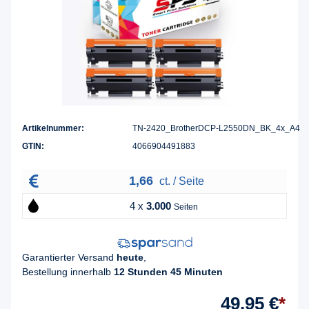
Artikelnummer:
TN-2420_BrotherDCP-L2550DN_BK_4x_A4
GTIN:
4066904491883
1,66
ct. / Seite
4 x
3.000
Seiten
Garantierter Versand
heute
,
Bestellung innerhalb
12 Stunden 45 Minuten
49,95 €
*