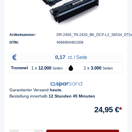
Artikelnummer:
DR-2400_TN-2420_BK_DCP-L2_S6534_DT1
GTIN:
4066904461008
0,17
ct. / Seite
Trommel
1 x
12.000
1 x
3.000
Seiten
Seiten
Garantierter Versand
heute
,
Bestellung innerhalb
12 Stunden 45 Minuten
24,95 €
*