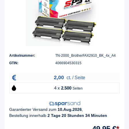
Artikelnummer:
TN-2000_BrotherFAX2910_BK_4x_A4
GTIN:
4066904530315
2,00
ct. / Seite
4 x
2.500
Seiten
Garantierter Versand zum
10.Aug.2026
,
Bestellung innerhalb
2 Tage 20 Stunden 34 Minuten
49,95 €
*