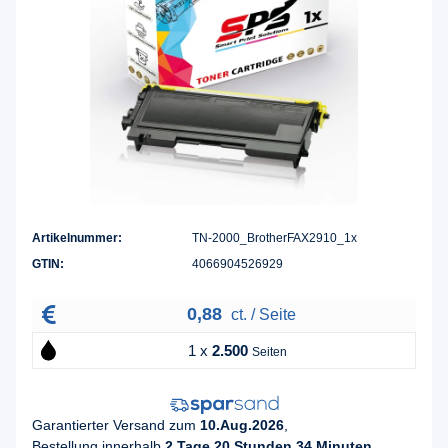
Artikelnummer:
TN-2000_BrotherFAX2910_1x
GTIN:
4066904526929
0,88
ct. / Seite
1 x
2.500
Seiten
Garantierter Versand zum
10.Aug.2026
,
Bestellung innerhalb
2 Tage 20 Stunden 34 Minuten