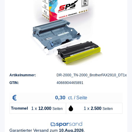
Artikelnummer:
DR-2000_TN-2000_BrotherFAX2910_DT1x
GTIN:
4066904465891
0,30
ct. / Seite
Trommel
1 x
12.000
1 x
2.500
Seiten
Seiten
Garantierter Versand zum
10.Aug.2026
,