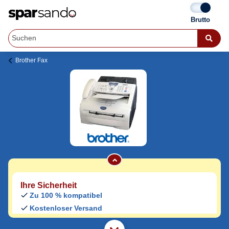
Brother Fax
Brother Fax 2910 Toner
Jetzt originale & kompatible Brother Fax
2910 Toner
günstig bei Sparsando kaufen.
Den Druckerhersteller und das Druckermodell auf Sparsando.de
auswählen und unkompliziert von zu Hause aus bestellen und
liefern lassen.
Ihre Sicherheit
Zu 100 % kompatibel
Kostenloser Versand
Geld-zurück-Garantie