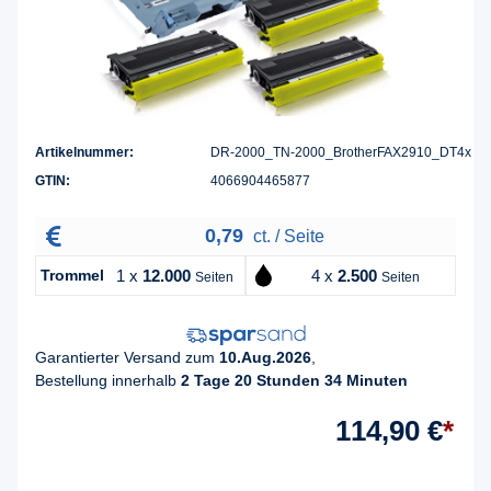
Artikelnummer:
DR-2000_TN-2000_BrotherFAX2910_DT4x
GTIN:
4066904465877
0,79
ct. / Seite
Trommel
1 x
12.000
4 x
2.500
Seiten
Seiten
Garantierter Versand zum
10.Aug.2026
,
Bestellung innerhalb
2 Tage 20 Stunden 34 Minuten
114,90 €
*