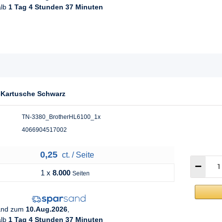
alb
1 Tag 4 Stunden 37 Minuten
r-Kartusche Schwarz
TN-3380_BrotherHL6100_1x
4066904517002
0,25
ct. / Seite
1 x
8.000
Seiten
sand zum
10.Aug.2026
,
alb
1 Tag 4 Stunden 37 Minuten