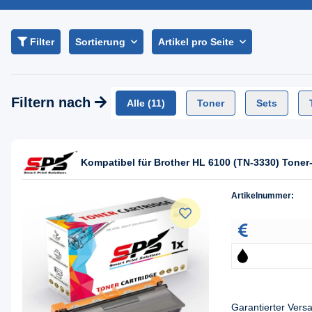
Filter
Sortierung
Artikel pro Seite
Filtern nach
Alle
(11)
Toner
Sets
Kompatibel für Brother HL 6100 (TN-3330) Tone
Artikelnummer:
Garantierter Ver