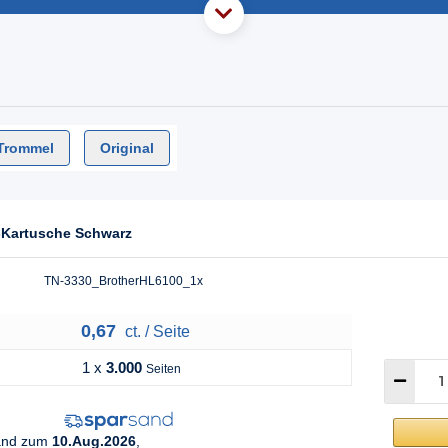
Trommel
Original
r-Kartusche Schwarz
TN-3330_BrotherHL6100_1x
0,67
ct. / Seite
1 x
3.000
Seiten
sand zum
10.Aug.2026
,