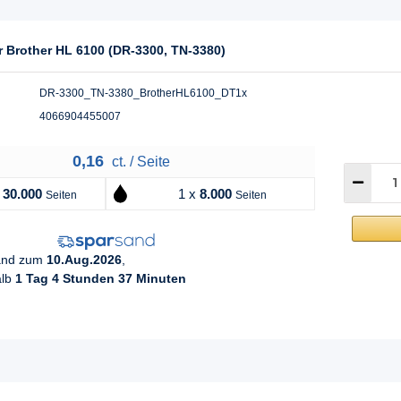
r Brother HL 6100 (DR-3300, TN-3380)
DR-3300_TN-3380_BrotherHL6100_DT1x
4066904455007
0,16
ct. / Seite
x
30.000
1 x
8.000
Seiten
Seiten
sand zum
10.Aug.2026
,
alb
1 Tag 4 Stunden 37 Minuten