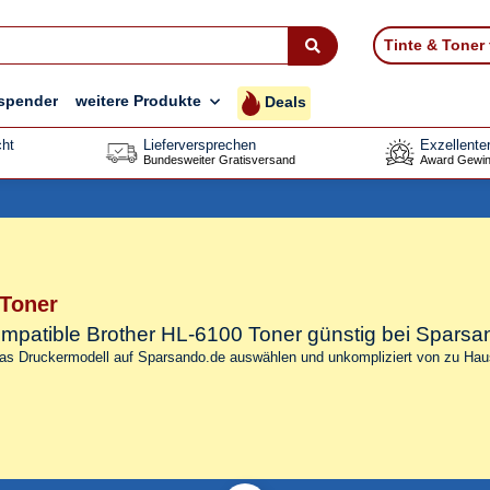
Tinte & Toner
spender
weitere Produkte
Deals
ht
Lieferversprechen
Exzellente
Bundesweiter Gratisversand
Award Gewin
 Toner
kompatible Brother HL-6100 Toner
günstig bei Sparsa
das Druckermodell auf Sparsando.de auswählen und unkompliziert von zu Haus