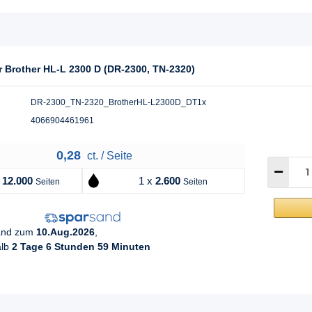
r Brother HL-L 2300 D (DR-2300, TN-2320)
DR-2300_TN-2320_BrotherHL-L2300D_DT1x
4066904461961
0,28
ct. / Seite
x
12.000
1 x
2.600
Seiten
Seiten
sand zum
10.Aug.2026
,
alb
2 Tage 6 Stunden 59 Minuten