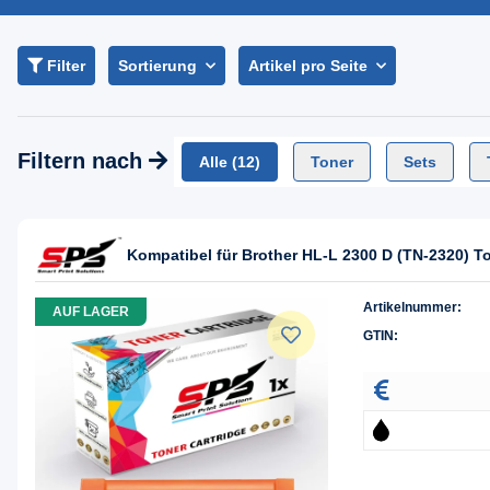
Filter
Sortierung
Artikel pro Seite
Filtern nach
Alle
(12)
Toner
Sets
Kompatibel für Brother HL-L 2300 D (TN-2320) T
Artikelnummer:
AUF LAGER
GTIN: