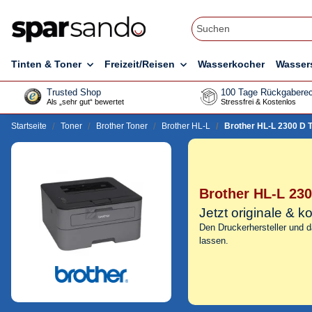
Tinten & Toner
Freizeit/Reisen
Wasserkocher
Wasser
Trusted Shop
100 Tage Rückgaberec
Als „sehr gut“ bewertet
Stressfrei & Kostenlos
Startseite
Toner
Brother Toner
Brother HL-L
Brother HL-L 2300 D 
Brother HL-L 230
Jetzt originale & 
Den Druckerhersteller und 
lassen.