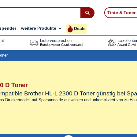
Tinte & Toner
spender
weitere Produkte
Deals
ht
Lieferversprechen
Exzellente
Bundesweiter Gratisversand
Award Gewin
Toner
0 D Toner
kompatible Brother HL-L 2300 D Toner
günstig bei Sp
das Druckermodell auf Sparsando.de auswählen und unkompliziert von zu Haus