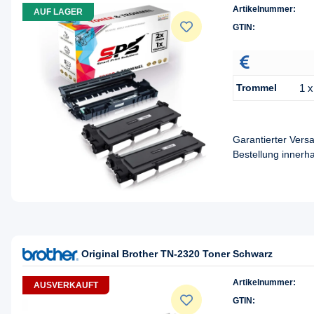
Artikelnummer:
AUF LAGER
GTIN:
Trommel
1 
Garantierter Ver
Bestellung innerh
Original Brother TN-2320 Toner Schwarz
Artikelnummer:
AUSVERKAUFT
GTIN: