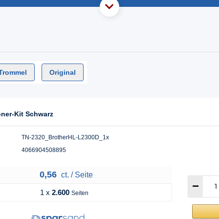
Trommel
Original
oner-Kit Schwarz
TN-2320_BrotherHL-L2300D_1x
4066904508895
0,56
ct. / Seite
1 x
2.600
Seiten