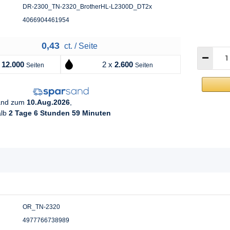
DR-2300_TN-2320_BrotherHL-L2300D_DT2x
4066904461954
0,43
ct. / Seite
x
12.000
2 x
2.600
Seiten
Seiten
sand zum
10.Aug.2026
,
alb
2 Tage 6 Stunden 59 Minuten
OR_TN-2320
4977766738989