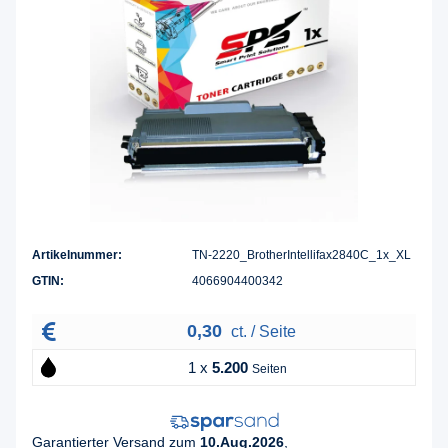
Artikelnummer:
TN-2220_BrotherIntellifax2840C_1x_XL
GTIN:
4066904400342
0,30
ct. / Seite
1 x
5.200
Seiten
Garantierter Versand zum
10.Aug.2026
,