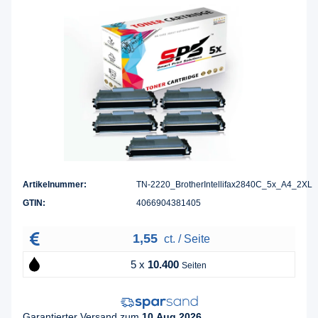
Artikelnummer:
TN-2220_BrotherIntellifax2840C_5x_A4_2XL
GTIN:
4066904381405
1,55
ct. / Seite
5 x
10.400
Seiten
Garantierter Versand zum
10.Aug.2026
,