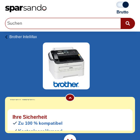
Brother Intellifax
Brother Intellifax 2840 C Toner
Jetzt originale & kompatible Brother Intellifax
2840 C Toner
günstig bei Sparsando
kaufen.
Den Druckerhersteller und das Druckermodell auf Sparsando.de
auswählen und unkompliziert von zu Hause aus bestellen und
liefern lassen.
Ihre Sicherheit
Zu 100 % kompatibel
Kostenloser Versand
Geld-zurück-Garantie