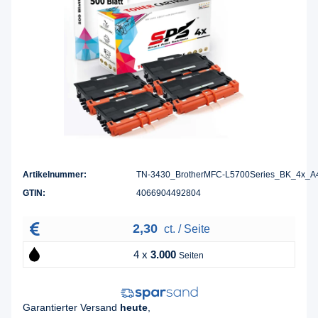
Artikelnummer:
TN-3430_BrotherMFC-L5700Series_BK_4x_A
GTIN:
4066904492804
2,30
ct. / Seite
4 x
3.000
Seiten
Garantierter Versand
heute
,