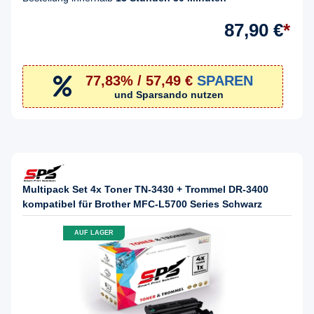
87,90 €
*
77,83% / 57,49 €
SPAREN
und Sparsando nutzen
Multipack Set 4x Toner TN-3430 + Trommel DR-3400
kompatibel für Brother MFC-L5700 Series Schwarz
AUF LAGER