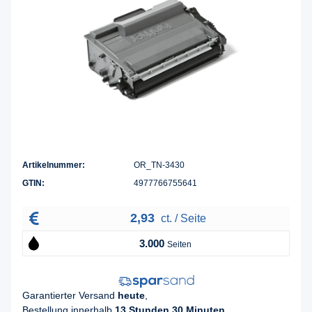
Artikelnummer:
OR_TN-3430
GTIN:
4977766755641
2,93
ct. / Seite
3.000
Seiten
Garantierter Versand
heute
,
Bestellung innerhalb
13 Stunden 30 Minuten