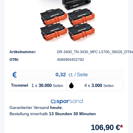
Artikelnummer:
DR-3400_TN-3430_MFC-L5700_S6026_DT4x
GTIN:
4066904452792
0,32
ct. / Seite
Trommel
1 x
30.000
4 x
3.000
Seiten
Seiten
Garantierter Versand
heute
,
Bestellung innerhalb
13 Stunden 30 Minuten
106,90 €
*