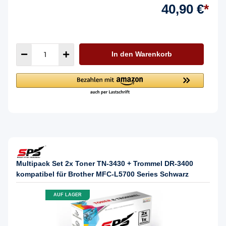
40,90 €
*
In den Warenkorb
Multipack Set 2x Toner TN-3430 + Trommel DR-3400
kompatibel für Brother MFC-L5700 Series Schwarz
AUF LAGER