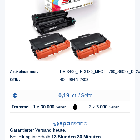
Artikelnummer:
DR-3400_TN-3430_MFC-L5700_S6027_DT2x
GTIN:
4066904452808
0,19
ct. / Seite
Trommel
1 x
30.000
2 x
3.000
Seiten
Seiten
Garantierter Versand
heute
,
Bestellung innerhalb
13 Stunden 30 Minuten