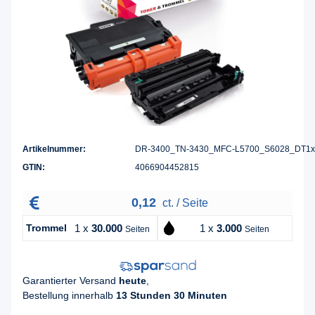
Artikelnummer:
DR-3400_TN-3430_MFC-L5700_S6028_DT1x
GTIN:
4066904452815
0,12
ct. / Seite
Trommel
1 x
30.000
1 x
3.000
Seiten
Seiten
Garantierter Versand
heute
,
Bestellung innerhalb
13 Stunden 30 Minuten