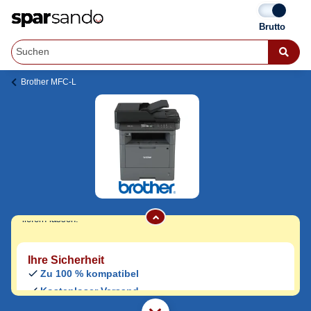
Brother MFC-L
Brother MFC-L 5700 Series Toner
Jetzt originale & kompatible Brother MFC-L
5700 Series Toner
günstig bei Sparsando
kaufen.
Den Druckerhersteller und das Druckermodell auf Sparsando.de
auswählen und unkompliziert von zu Hause aus bestellen und
liefern lassen.
Ihre Sicherheit
Zu 100 % kompatibel
Kostenloser Versand
Geld-zurück-Garantie