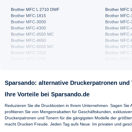
Brother MFC L 2710 DWF
Brother MFC L
Brother MFC-1815
Brother MFC-
Brother MFC-3000
Brother MFC-
Brother MFC-4300
Brother MFC-
Brother MFC-4550 MC
Brother MFC-
Brother MFC-4650
Brother MFC
Brother MFC-6650 MC
Brother MFC-
Brother MFC-7220
Brother MFC-
Brother MFC-7290
Brother MFC-
Brother MFC-7360 N
Brother MFC-
Brother MFC-7420
Brother MFC-
Brother MFC-7440 W
Brother MFC-
Sparsando: alternative Druckerpatronen und 
Brother MFC-7460
Brother MFC-
Brother MFC-7650 MC
Brother MFC-
Ihre Vorteile bei Sparsando.de
Brother MFC-7820
Brother MFC-
Brother MFC-7860
Brother MFC-
Reduzieren Sie die Druckkosten in Ihrem Unternehmen. Sagen Sie 
Brother MFC-8370
Brother MFC-
profitieren Sie von Mengenrabatten für Geschäftskunden, exklusive
Brother MFC-8420
Brother MFC-
Druckerpatronen und Tonern für die gängigsten Modelle der größten
Brother MFC-8460 N
Brother MFC-
macht Drucken Freude. Jeden Tag aufs Neue. Im privaten und geschä
Brother MFC-8510
Brother MFC-