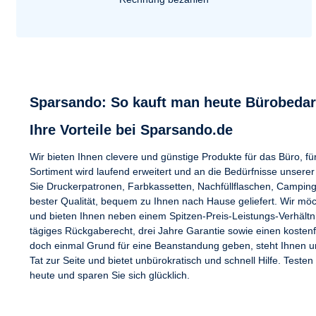
Brother MFC-9850
Brother MFC-
Brother MFC-9880
Brother MFC
Sparsando: So kauft man heute Bürobedar
Ihre Vorteile bei Sparsando.de
Wir bieten Ihnen clevere und günstige Produkte für das Büro, f
Sortiment wird laufend erweitert und an die Bedürfnisse unser
Sie Druckerpatronen, Farbkassetten, Nachfüllflaschen, Campi
bester Qualität, bequem zu Ihnen nach Hause geliefert. Wir mö
und bieten Ihnen neben einem Spitzen-Preis-Leistungs-Verhältnis
tägiges Rückgaberecht, drei Jahre Garantie sowie einen kostenf
doch einmal Grund für eine Beanstandung geben, steht Ihnen u
Tat zur Seite und bietet unbürokratisch und schnell Hilfe. Teste
heute und sparen Sie sich glücklich.