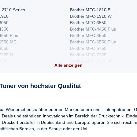
 2710 Series
Brother MFC-1810 E
1910
Brother MFC-1910 W
3050
Brother MFC-3550
4350
Brother MFC-4450 Plus
4550 Plus
Brother MFC-4550
-6550 MC
Brother MFC-6550 Plus
6650
Brother MFC-6750
7225 N
Brother MFC-7225
7320
Brother MFC-7320 W
Alle anzeigen
7360 NE
Brother MFC-7360
7440 DN
Brother MFC-7440 N
7450 N
Brother MFC-7450
Toner von höchster Qualität
7470 D
Brother MFC-7550 MC
7650
Brother MFC-7750
7840 W
Brother MFC-7860 DN
800 P
Brother MFC-8220
Auf Wiedersehen zu überteuerten Markentonern und -tintenpatronen. G
8380 DLT
Brother MFC-8380 DN
n Deals und ständigen Innovationen im Bereich der Drucktechnik. Entd
8440 LT
Brother MFC-8440
 Druckerhersteller in Deutschland und Europa. Sparen Sie sich reich 
8480 DN
Brother MFC-8500
ftlichen Bereich, in der Schule oder der Uni.
8515 DN
Brother MFC-8520 DN