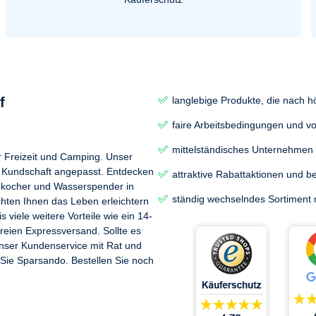
9860
Brother MFC-9870
-9970 CDN
Brother MFC-9970 CDW
f
langlebige Produkte, die nach 
faire Arbeitsbedingungen und vo
mittelständisches Unternehmen
ür Freizeit und Camping. Unser
er Kundschaft angepasst. Entdecken
attraktive Rabattaktionen und 
ngkocher und Wasserspender in
ständig wechselndes Sortiment m
chten Ihnen das Leben erleichtern
 viele weitere Vorteile wie ein 14-
reien Expressversand. Sollte es
nser Kundenservice mit Rat und
n Sie Sparsando. Bestellen Sie noch