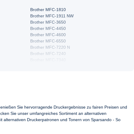
Brother MFC-1810
Brother MFC-1911 NW
Brother MFC-3650
Brother MFC-4450
Brother MFC-4600
Brother MFC-6550
Brother MFC-7220 N
Brother MFC-7240
Brother MFC-7340
Brother MFC-7420 N
Brother MFC-7440
Brother MFC-7460 DN
Brother MFC-7550
Brother MFC-7820 N
Brother MFC-7860 DW
Brother MFC-8370 DN
enießen Sie hervorragende Druckergebnisse zu fairen Preisen und
Brother MFC-8380 Dnlt
ecken Sie unser umfangreiches Sortiment an alternativen
Brother MFC-8460 DN
mit alternativen Druckerpatronen und Tonern von Sparsando - So
Brother MFC-8510 DN
Brother MFC-8520