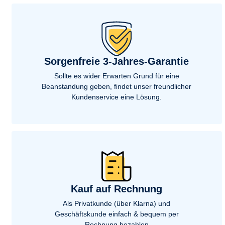
Brother MFC-8550 DW
Brother MFC-
Brother MFC-8660
Brother MFC-
Brother MFC-8710 DW
Brother MFC
Brother MFC-8820
Brother MFC-
Brother MFC-8840 LT
Brother MFC-
Brother MFC-8870 DW
Brother MFC-
Sorgenfreie 3-Jahres-Garantie
Brother MFC-8890 DW
Brother MFC-
Brother MFC-8910
Brother MFC-
Sollte es wider Erwarten Grund für eine
Brother MFC-8950
Brother MFC-
Beanstandung geben, findet unser freundlicher
Brother MFC-9060
Brother MFC-
Kundenservice eine Lösung.
Brother MFC-9130
Brother MFC-
Brother MFC-9142 CDN
Brother MFC-
Brother MFC-9320
Brother MFC
Brother MFC-9331 CDW
Brother MFC-
Brother MFC-9332
Brother MFC
Brother MFC-9341 CDW
Brother MFC-
Brother MFC-9440 CDW
Brother MFC-
Brother MFC-9450 CN
Brother MFC-
Kauf auf Rechnung
Brother MFC-9460 N
Brother MFC-
Brother MFC-9500
Brother MFC-
Als Privatkunde (über Klarna) und
Brother MFC-9660 N
Brother MFC-
Geschäftskunde einfach & bequem per
Brother MFC-9760
Brother MFC-
Rechnung bezahlen