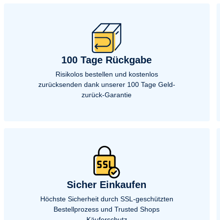
8550
Brother MFC-8640 D
8670 DN
Brother MFC-8700 CP
-8810 DW
Brother MFC-8820 D
8825 D
Brother MFC-8840 D
8840
Brother MFC-8860 DN
8880 DN
Brother MFC-8880
100 Tage Rückgabe
8890
Brother MFC-8900 Series
8920
Brother MFC-8950 DW
Risikolos bestellen und kostenlos
9000
Brother MFC-9010 CN
zurücksenden dank unserer 100 Tage Geld-
9120 CN
Brother MFC-9125 CN
zurück-Garantie
9131
Brother MFC-9140 CDN
9142
Brother MFC-9320 CN
-9325 CW
Brother MFC-9330 CDW
9331
Brother MFC-9332 CDW
-9335 CDW
Brother MFC-9340 CDW
9341
Brother MFC-9342 CDW
9440 CN
Brother MFC-9450 CDN
9450
Brother MFC-9460 CD
Sicher Einkaufen
9460
Brother MFC-9465 CDN
9550
Brother MFC-9560 CDW
Höchste Sicherheit durch SSL-geschützten
9660
Brother MFC-9700
Bestellprozess und Trusted Shops
9800
Brother MFC-9840 CDW
Käuferschutz