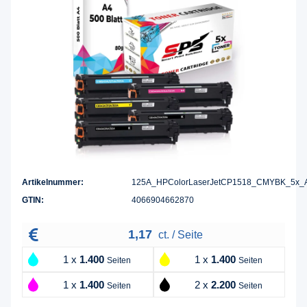
Artikelnummer:
125A_HPColorLaserJetCP1518_CMYBK_5x_
GTIN:
4066904662870
1,17
ct. / Seite
1 x
1.400
1 x
1.400
Seiten
Seiten
1 x
1.400
2 x
2.200
Seiten
Seiten