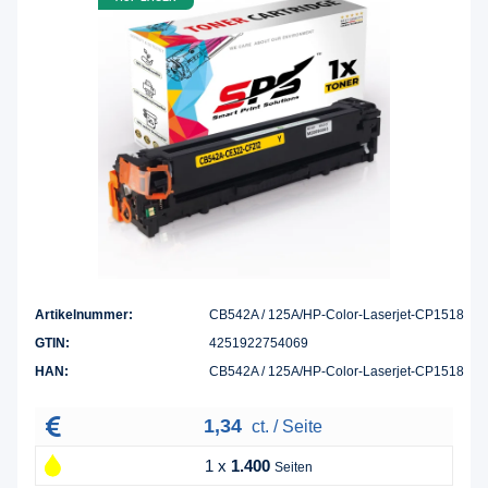
Artikelnummer:
CB542A / 125A/HP-Color-Laserjet-CP1518
GTIN:
4251922754069
HAN:
CB542A / 125A/HP-Color-Laserjet-CP1518
1,34
ct. / Seite
1 x
1.400
Seiten