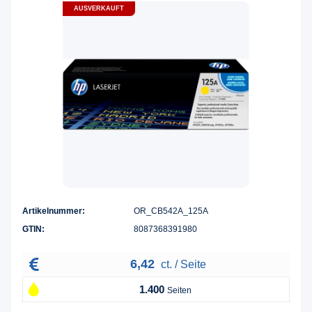
AUSVERKAUFT
Artikelnummer:
OR_CB542A_125A
GTIN:
8087368391980
6,42
ct. / Seite
1.400
Seiten