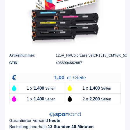
Artikelnummer:
125A_HPColorLaserJetCP1518_CMYBK_5x
GTIN:
4066904662887
1,00
ct. / Seite
1 x
1.400
1 x
1.400
Seiten
Seiten
1 x
1.400
2 x
2.200
Seiten
Seiten
Garantierter Versand
heute
,
Bestellung innerhalb
13 Stunden 19 Minuten