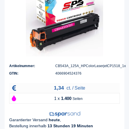
Artikelnummer:
CB543A_125A_HPColorLaserjetCP1518_1x
GTIN:
4066904524376
1,34
ct. / Seite
1 x
1.400
Seiten
Garantierter Versand
heute
,
Bestellung innerhalb
13 Stunden 19 Minuten