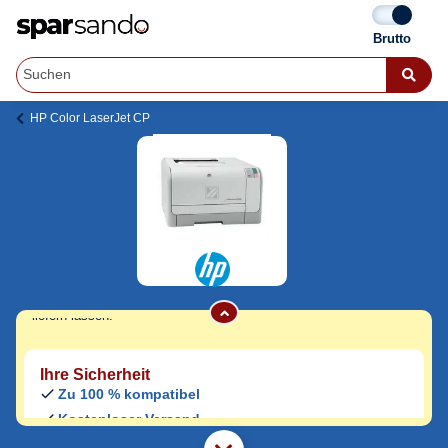
HP Color LaserJet CP
HP Color LaserJet CP 1518 Toner
Jetzt originale & kompatible HP Color
LaserJet CP 1518 Toner
günstig bei
Sparsando kaufen.
Den Druckerhersteller und das Druckermodell auf Sparsando.de
auswählen und unkompliziert von zu Hause aus bestellen und
liefern lassen.
Ihre Sicherheit
Zu 100 % kompatibel
Kostenloser Versand
Geld-zurück-Garantie