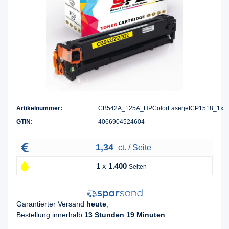
Artikelnummer:
CB542A_125A_HPColorLaserjetCP1518_1x
GTIN:
4066904524604
1,34
ct. / Seite
1 x
1.400
Seiten
Garantierter Versand
heute
,
Bestellung innerhalb
13 Stunden 19 Minuten