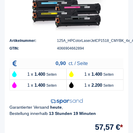
Artikelnummer:
125A_HPColorLaserJetCP1518_CMYBK_4x_
GTIN:
4066904662894
0,90
ct. / Seite
1 x
1.400
1 x
1.400
Seiten
Seiten
1 x
1.400
1 x
2.200
Seiten
Seiten
Garantierter Versand
heute
,
Bestellung innerhalb
13 Stunden 19 Minuten
57,57 €
*