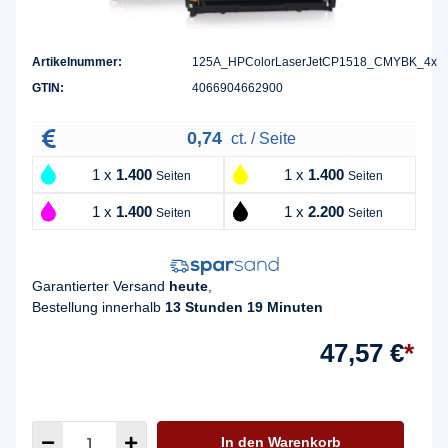
Artikelnummer:
125A_HPColorLaserJetCP1518_CMYBK_4x
GTIN:
4066904662900
0,74
ct. / Seite
1 x
1.400
1 x
1.400
Seiten
Seiten
1 x
1.400
1 x
2.200
Seiten
Seiten
Garantierter Versand
heute
,
Bestellung innerhalb
13 Stunden 19 Minuten
47,57 €
*
In den Warenkorb