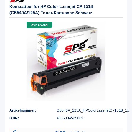
Kompatibel für HP Color Laserjet CP 1518
(CB540A/125A) Toner-Kartusche Schwarz
AUF LAGER
Artikelnummer:
CB540A_125A_HPColorLaserjetCP1518_1x
GTIN:
4066904525069