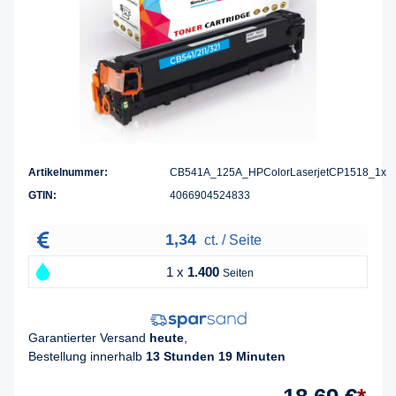
Artikelnummer:
CB541A_125A_HPColorLaserjetCP1518_1x
GTIN:
4066904524833
1,34
ct. / Seite
1 x
1.400
Seiten
Garantierter Versand
heute
,
Bestellung innerhalb
13 Stunden 19 Minuten