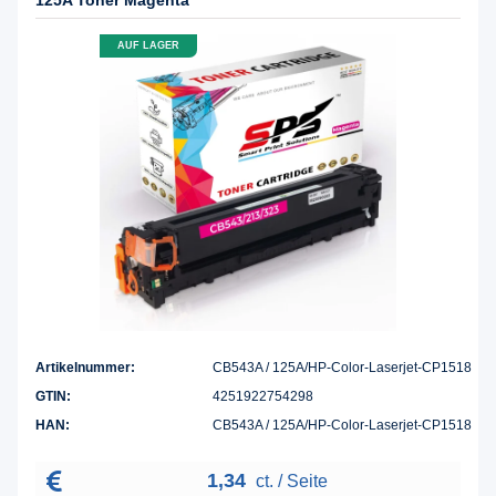
AUF LAGER
Artikelnummer:
CB543A / 125A/HP-Color-Laserjet-CP1518
GTIN:
4251922754298
HAN:
CB543A / 125A/HP-Color-Laserjet-CP1518
1,34
ct. / Seite