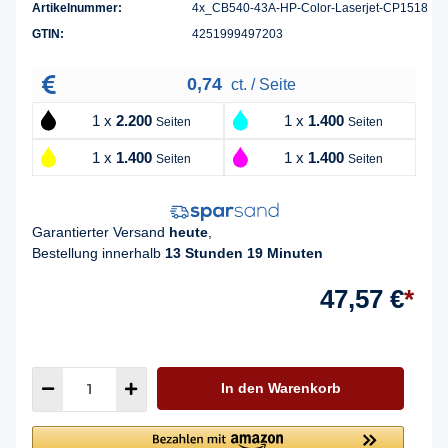
Artikelnummer:
4x_CB540-43A-HP-Color-Laserjet-CP1518
GTIN:
4251999497203
0,74
ct. / Seite
1 x
2.200
1 x
1.400
Seiten
Seiten
1 x
1.400
1 x
1.400
Seiten
Seiten
Garantierter Versand
heute
,
Bestellung innerhalb
13 Stunden 19 Minuten
47,57 €
*
In den Warenkorb