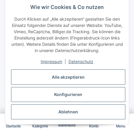
Wie wir Cookies & Co nutzen
Durch Klicken auf „Alle akzeptieren“ gestatten Sie den
Einsatz folgender Dienste auf unserer Website: YouTube,
Vimeo, ReCaptcha, Billiger.de Tracking. Sie können die
Einstellung jederzeit ändern (Fingerabdruck-Icon links
unten). Weitere Details finden Sie unter
Konfigurieren
und
in unserer
Datenschutzerklärung
.
Impressum
|
Datenschutz
Artikelnummer:
OR_CB541A_125A
GTIN:
808736839181
Alle akzeptieren
6,92
ct. / Seite
Konfigurieren
1.400
Seiten
Ablehnen
0
Garantierter Versand
heute
,
warenkorb
Startseite
Kategorie
Konto
Menu
Bestellung innerhalb
13 Stunden 19 Minuten