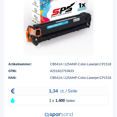
Artikelnummer:
CB541A / 125A/HP-Color-Laserjet-CP1518
GTIN:
4251922753833
HAN:
CB541A / 125A/HP-Color-Laserjet-CP1518
1,34
ct. / Seite
1 x
1.400
Seiten