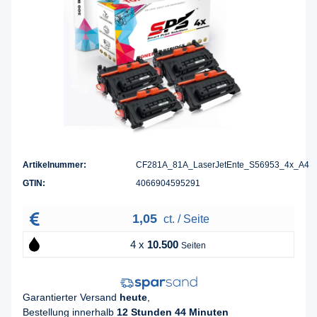
Artikelnummer:
CF281A_81A_LaserJetEnte_S56953_4x_A4
GTIN:
4066904595291
1,05
ct. / Seite
4 x
10.500
Seiten
Garantierter Versand
heute
,
Bestellung innerhalb
12 Stunden 44 Minuten