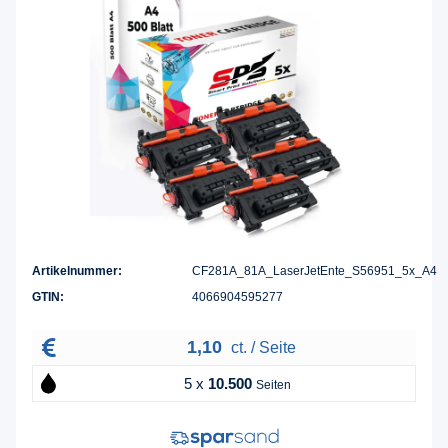
Artikelnummer:
CF281A_81A_LaserJetEnte_S56951_5x_A4
GTIN:
4066904595277
1,10
ct. / Seite
5 x
10.500
Seiten