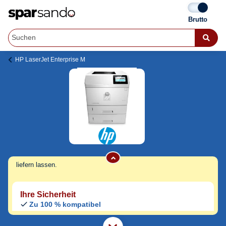
HP LaserJet Enterprise M
HP LaserJet Enterprise M 605 Series
Toner
Jetzt originale & kompatible HP LaserJet
Enterprise M 605 Series Toner
günstig bei
Sparsando kaufen.
Den Druckerhersteller und das Druckermodell auf Sparsando.de
auswählen und unkompliziert von zu Hause aus bestellen und
liefern lassen.
Ihre Sicherheit
Zu 100 % kompatibel
Kostenloser Versand