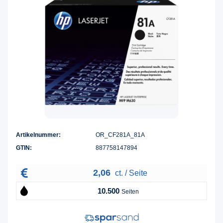
Artikelnummer:
OR_CF281A_81A
GTIN:
887758147894
2,06
ct. / Seite
10.500
Seiten