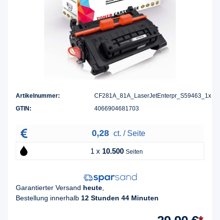
Artikelnummer:
CF281A_81A_LaserJetEnterpr_S59463_1x
GTIN:
4066904681703
0,28
ct. / Seite
1 x
10.500
Seiten
Garantierter Versand
heute
,
Bestellung innerhalb
12 Stunden 44 Minuten