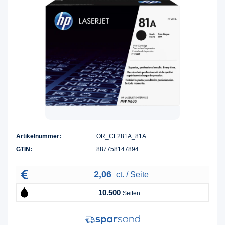
Artikelnummer:
OR_CF281A_81A
GTIN:
887758147894
2,06
ct. / Seite
10.500
Seiten