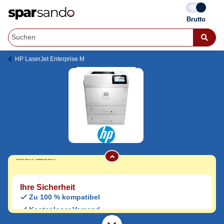
HP LaserJet Enterprise M
HP LaserJet Enterprise M 606 x Toner
Jetzt originale & kompatible HP LaserJet
Enterprise M 606 x Toner
günstig bei
Sparsando kaufen.
Den Druckerhersteller und das Druckermodell auf Sparsando.de
auswählen und unkompliziert von zu Hause aus bestellen und
liefern lassen.
Ihre Sicherheit
Zu 100 % kompatibel
Kostenloser Versand
Geld-zurück-Garantie