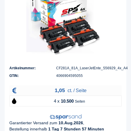
Artikelnummer:
CF281A_81A_LaserJetEnte_S56929_4x_A4
GTIN:
4066904595055
1,05
ct. / Seite
4 x
10.500
Seiten
Garantierter Versand zum
10.Aug.2026
,
Bestellung innerhalb
1 Tag 7 Stunden 57 Minuten