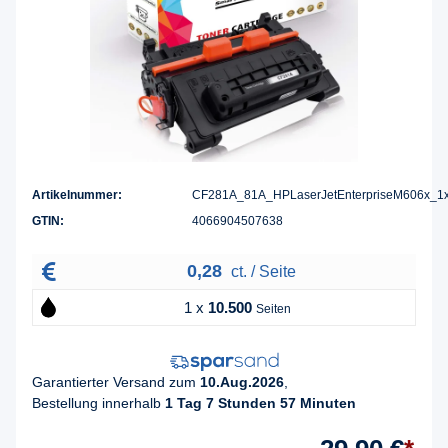
Artikelnummer:
CF281A_81A_HPLaserJetEnterpriseM606x_1
GTIN:
4066904507638
0,28
ct. / Seite
1 x
10.500
Seiten
Garantierter Versand zum
10.Aug.2026
,
Bestellung innerhalb
1 Tag 7 Stunden 57 Minuten