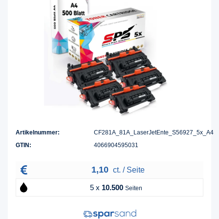
Artikelnummer:
CF281A_81A_LaserJetEnte_S56927_5x_A4
GTIN:
4066904595031
1,10
ct. / Seite
5 x
10.500
Seiten