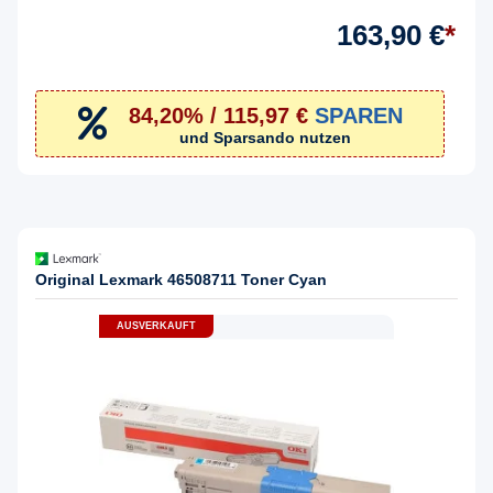
163,90 €
*
84,20% / 115,97 €
SPAREN
und Sparsando nutzen
Original Lexmark 46508711 Toner Cyan
AUSVERKAUFT