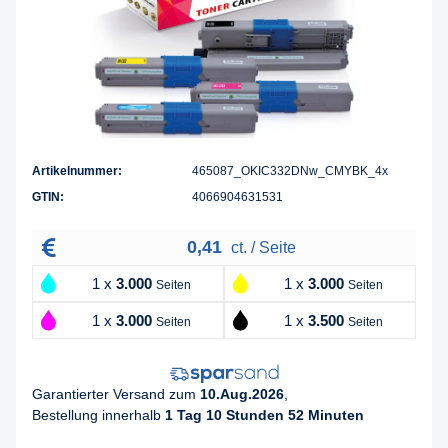
Artikelnummer:
465087_OKIC332DNw_CMYBK_4x
GTIN:
4066904631531
0,41
ct. / Seite
1 x
3.000
1 x
3.000
Seiten
Seiten
1 x
3.000
1 x
3.500
Seiten
Seiten
Garantierter Versand zum
10.Aug.2026
,
Bestellung innerhalb
1 Tag 10 Stunden 52 Minuten