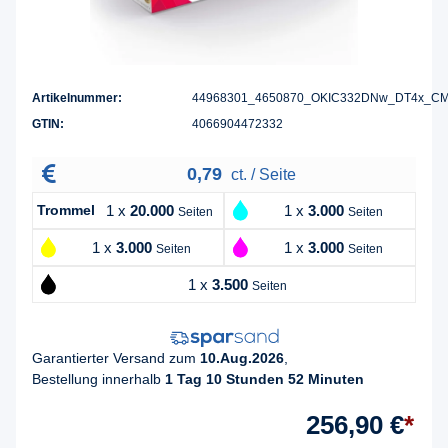
Artikelnummer:
44968301_4650870_OKIC332DNw_DT4x_C
GTIN:
4066904472332
0,79
ct. / Seite
Trommel
1 x
20.000
1 x
3.000
Seiten
Seiten
1 x
3.000
1 x
3.000
Seiten
Seiten
1 x
3.500
Seiten
Garantierter Versand zum
10.Aug.2026
,
Bestellung innerhalb
1 Tag 10 Stunden 52 Minuten
256,90 €
*