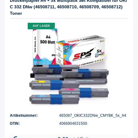
C 332 DNw (46508711, 46508710, 46508709, 46508712)
Toner
AUF LAGER
Artikelnummer:
465087_OKIC332DNw_CMYBK_5x_A4
GTIN:
4066904631500