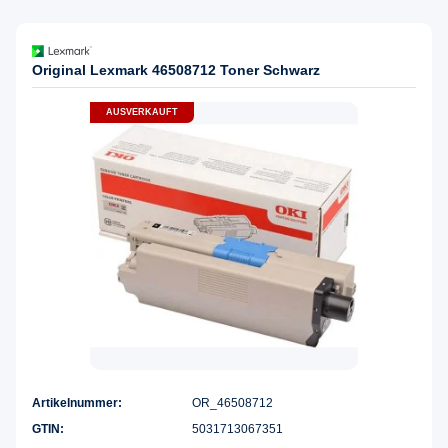
Original Lexmark 46508712 Toner Schwarz
AUSVERKAUFT
Artikelnummer:
OR_46508712
GTIN:
5031713067351