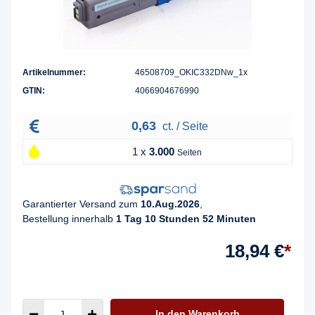
Artikelnummer:
46508709_OKIC332DNw_1x
GTIN:
4066904676990
0,63
ct. / Seite
1 x
3.000
Seiten
Garantierter Versand zum
10.Aug.2026
,
Bestellung innerhalb
1 Tag 10 Stunden 52 Minuten
18,94 €
*
In den Warenkorb