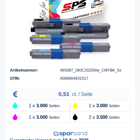
Artikelnummer:
465087_OKIC332DNw_CMYBK_5x
GTIN:
4066904631517
0,51
ct. / Seite
1 x
3.000
1 x
3.000
Seiten
Seiten
1 x
3.000
2 x
3.500
Seiten
Seiten
Garantierter Versand zum
10.Aug.2026
,