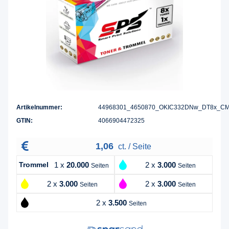
Artikelnummer:
44968301_4650870_OKIC332DNw_DT8x_C
GTIN:
4066904472325
1,06
ct. / Seite
Trommel
1 x
20.000
2 x
3.000
Seiten
Seiten
2 x
3.000
2 x
3.000
Seiten
Seiten
2 x
3.500
Seiten