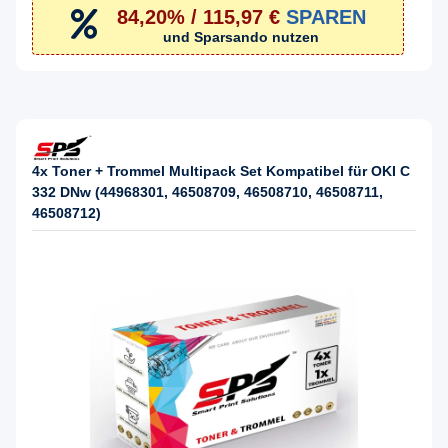
84,20% / 115,97 €
SPAREN
und Sparsando nutzen
4x Toner + Trommel Multipack Set Kompatibel für OKI C
332 DNw (44968301, 46508709, 46508710, 46508711,
46508712)