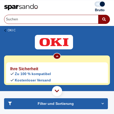
OKI C 332 DNw Toner
OKI C
Jetzt originale & kompatible OKI C 332 DNw
Toner
günstig bei Sparsando kaufen.
Den Druckerhersteller und das Druckermodell auf Sparsando.de
auswählen und unkompliziert von zu Hause aus bestellen und
liefern lassen.
Ihre Sicherheit
Zu 100 % kompatibel
Kostenloser Versand
Geld-zurück-Garantie
haben Sie Frage?
Freundlicher Support & Beratung
Filter und Sortierung
+49 30 2354 3969
Mo - Fr. 08.00 - 16:30 Uhr