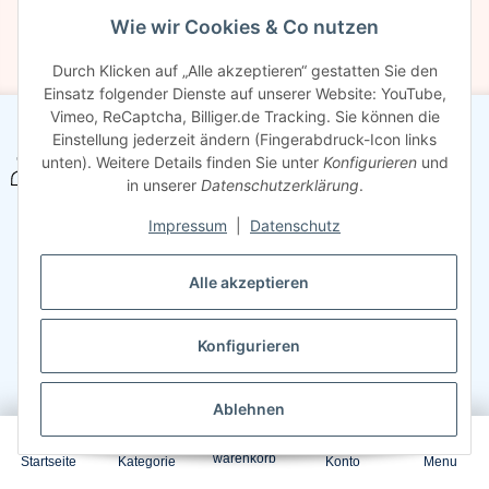
Wie wir Cookies & Co nutzen
Durch Klicken auf „Alle akzeptieren“ gestatten Sie den
Einsatz folgender Dienste auf unserer Website: YouTube,
Vimeo, ReCaptcha, Billiger.de Tracking. Sie können die
Einstellung jederzeit ändern (Fingerabdruck-Icon links
Freundlicher Support & Beratung
unten). Weitere Details finden Sie unter
Konfigurieren
und
+49 30 2354 3969
in unserer
Datenschutzerklärung
.
Mo - Fr. von 08.00 bis 16:30 Uhr
Impressum
|
Datenschutz
Keine Abholung !
Sparsando GmbH
Alle akzeptieren
Silbersteinstraße 69
12051 Berlin, DE
E-Mail:
info@sparsando.de
Konfigurieren
+49 30 23 54 3969
Ablehnen
0
Informationen
warenkorb
Startseite
Kategorie
Konto
Menu
Rechtliches