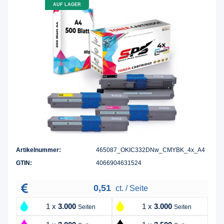
AUF LAGER
Artikelnummer:
465087_OKIC332DNw_CMYBK_4x_A4
GTIN:
4066904631524
0,51
ct. / Seite
1 x
3.000
1 x
3.000
Seiten
Seiten